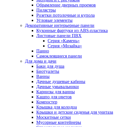
Обрамление дверных проемов
Пилястры
Розетки потолочные и купола
Угловые элементы
Декоративные интерьерные панели
Кухонные фартуки из ABS-пластика
Листовые панели ПВХ
Серия «Камень»
Серия «Мозайка»
Панно
Самоклеящиеся панели
Для дома и дачи
Баки для душа
Биотуалеты
Ванны
Дачные душевые кабины
Дачные умывальники
Карнизы для ванны
Кашпо для цветов
Компостер
Крышка для колодца
Крышки и детские сиденья для унитаза
Москитные сетки
Мусорные контейнеры