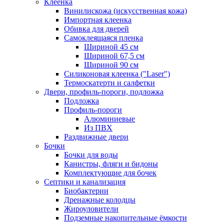
Клеенка
Винилискожа (искусственная кожа)
Импортная клеенка
Обивка для дверей
Самоклеящаяся пленка
Шириной 45 см
Шириной 67,5 см
Шириной 90 см
Силиконовая клеенка ("Laser")
Термоскатерти и салфетки
Двери, профиль-пороги, подложка
Подложка
Профиль-пороги
Алюминиевые
Из ПВХ
Раздвижные двери
Бочки
Бочки для воды
Канистры, фляги и бидоны
Комплектующие для бочек
Септики и канализация
Биобактерии
Дренажные колодцы
Жироуловители
Подземные накопительные ёмкости