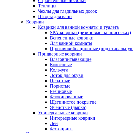
Строительные носилки
Теплицы
Чехлы для гладильных досок
Шторы для ванн
Коврики
Коврики для ванной комнаты и туалета
SPA-коврики (резиновые на присосках)
Вспененные коврики
Для ванной комнаты
Противовибрационные (под стиральную
Придверные коврики
Влаговпитывающие
Кокосовые
Кольчуга
Лоток для обуви
Печатные
Пористые
Резиновые
Флокированные
Щетинистое покрытие
Ячеистые (дырка)
Универсальные коврики
Интерьерные коврики
Лён
Фотопринт