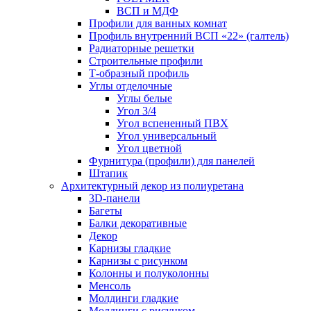
ВСП и МДФ
Профили для ванных комнат
Профиль внутренний ВСП «22» (галтель)
Радиаторные решетки
Строительные профили
Т-образный профиль
Углы отделочные
Углы белые
Угол 3/4
Угол вспененный ПВХ
Угол универсальный
Угол цветной
Фурнитура (профили) для панелей
Штапик
Архитектурный декор из полиуретана
3D-панели
Багеты
Балки декоративные
Декор
Карнизы гладкие
Карнизы с рисунком
Колонны и полуколонны
Менсоль
Молдинги гладкие
Молдинги с рисунком