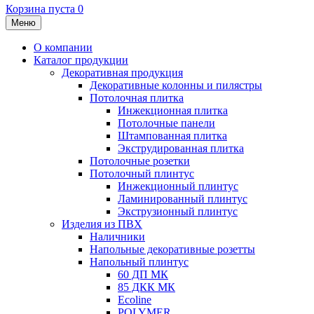
Корзина пуста
0
Меню
О компании
Каталог продукции
Декоративная продукция
Декоративные колонны и пилястры
Потолочная плитка
Инжекционная плитка
Потолочные панели
Штампованная плитка
Экструдированная плитка
Потолочные розетки
Потолочный плинтус
Инжекционный плинтус
Ламинированный плинтус
Экструзионный плинтус
Изделия из ПВХ
Наличники
Напольные декоративные розетты
Напольный плинтус
60 ДП МК
85 ДКК МК
Ecoline
POLYMER