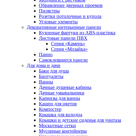
Обрамление дверных проемов
Пилястры
Розетки потолочные и купола
Угловые элементы
Декоративные интерьерные панели
Кухонные фартуки из ABS-пластика
Листовые панели ПВХ
Серия «Камень»
Серия «Мозайка»
Панно
Самоклеящиеся панели
Для дома и дачи
Баки для душа
Биотуалеты
Ванны
Дачные душевые кабины
Дачные умывальники
Карнизы для ванны
Кашпо для цветов
Компостер
Крышка для колодца
Крышки и детские сиденья для унитаза
Москитные сетки
Мусорные контейнеры