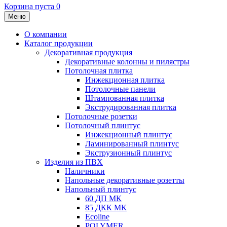
Корзина пуста
0
Меню
О компании
Каталог продукции
Декоративная продукция
Декоративные колонны и пилястры
Потолочная плитка
Инжекционная плитка
Потолочные панели
Штампованная плитка
Экструдированная плитка
Потолочные розетки
Потолочный плинтус
Инжекционный плинтус
Ламинированный плинтус
Экструзионный плинтус
Изделия из ПВХ
Наличники
Напольные декоративные розетты
Напольный плинтус
60 ДП МК
85 ДКК МК
Ecoline
POLYMER