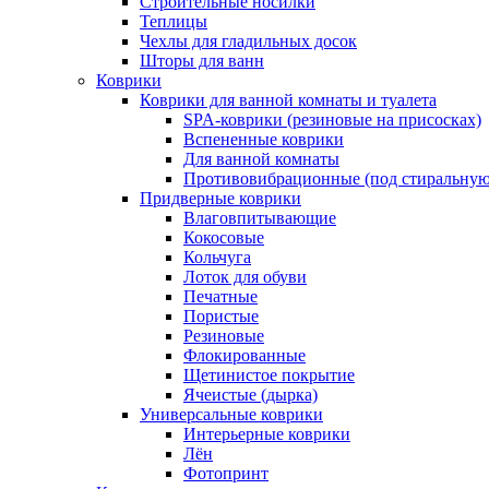
Строительные носилки
Теплицы
Чехлы для гладильных досок
Шторы для ванн
Коврики
Коврики для ванной комнаты и туалета
SPA-коврики (резиновые на присосках)
Вспененные коврики
Для ванной комнаты
Противовибрационные (под стиральную
Придверные коврики
Влаговпитывающие
Кокосовые
Кольчуга
Лоток для обуви
Печатные
Пористые
Резиновые
Флокированные
Щетинистое покрытие
Ячеистые (дырка)
Универсальные коврики
Интерьерные коврики
Лён
Фотопринт