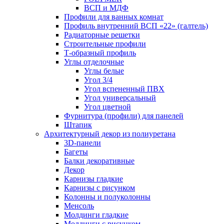
ВСП и МДФ
Профили для ванных комнат
Профиль внутренний ВСП «22» (галтель)
Радиаторные решетки
Строительные профили
Т-образный профиль
Углы отделочные
Углы белые
Угол 3/4
Угол вспененный ПВХ
Угол универсальный
Угол цветной
Фурнитура (профили) для панелей
Штапик
Архитектурный декор из полиуретана
3D-панели
Багеты
Балки декоративные
Декор
Карнизы гладкие
Карнизы с рисунком
Колонны и полуколонны
Менсоль
Молдинги гладкие
Молдинги с рисунком