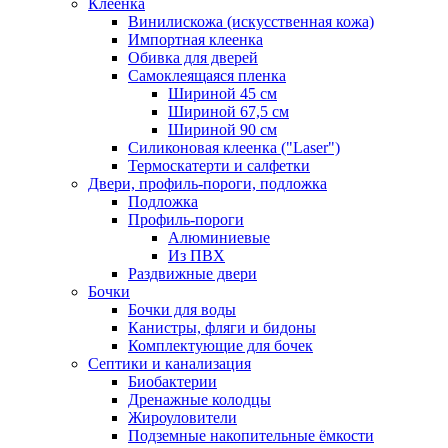
Клеенка
Винилискожа (искусственная кожа)
Импортная клеенка
Обивка для дверей
Самоклеящаяся пленка
Шириной 45 см
Шириной 67,5 см
Шириной 90 см
Силиконовая клеенка ("Laser")
Термоскатерти и салфетки
Двери, профиль-пороги, подложка
Подложка
Профиль-пороги
Алюминиевые
Из ПВХ
Раздвижные двери
Бочки
Бочки для воды
Канистры, фляги и бидоны
Комплектующие для бочек
Септики и канализация
Биобактерии
Дренажные колодцы
Жироуловители
Подземные накопительные ёмкости