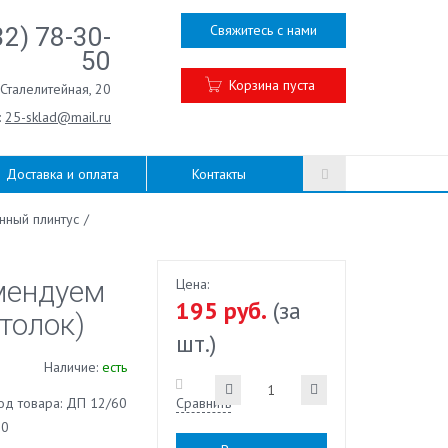
Свяжитесь с нами
32) 78-30-
50
Корзина пуста
.Сталелитейная, 20
:
25-sklad@mail.ru
Доставка и оплата
Контакты
нный плинтус
/
мендуем
Цена:
195 руб.
(за
толок)
шт.)
Наличие:
есть
од товара: ДП 12/60
Сравнить
60