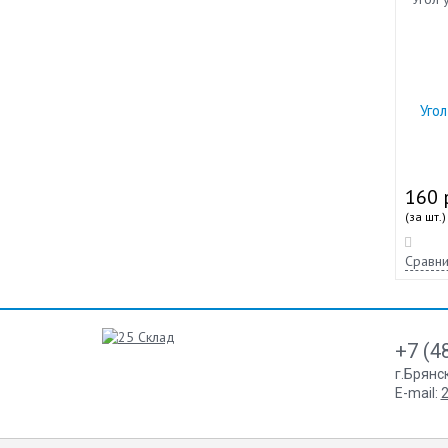
Уго
160 
(за шт.)
Сравни
+7 (4
г.Брянс
E-mail:
2