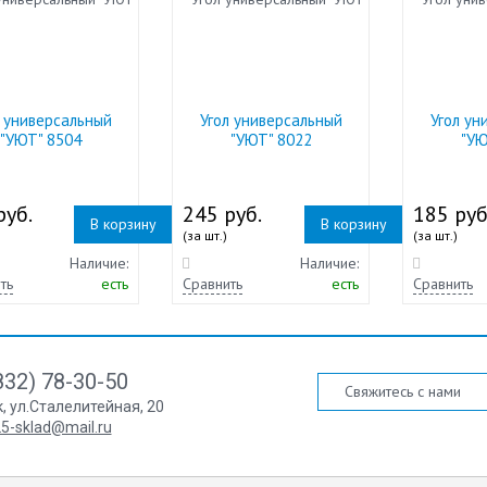
л универсальный
Угол универсальный
Угол ун
"УЮТ" 8504
"УЮТ" 8022
"УЮ
руб.
245 руб.
185 руб
В корзину
В корзину
(за шт.)
(за шт.)
Наличие:
Наличие:
ть
есть
Сравнить
есть
Сравнить
832) 78-30-50
Свяжитесь с нами
к
,
ул.Сталелитейная, 20
5-sklad@mail.ru