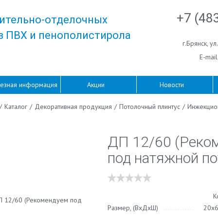
+7 (48
ительно-отделочных
з ПВХ и пенополистирола
г.Брянск
,
ул
E-mail
езная информация
Акции
Новости
/
Каталог
/
Декоративная продукция
/
Потолочный плинтус
/
Инжекцио
ДП 12/60 (Реко
под натяжной по
К
Размер, (ВхДхШ)
20х