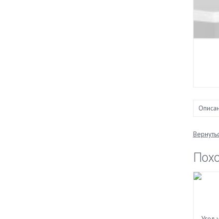
Описа
Вернутьс
Пох