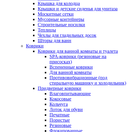
Крышка для колодца
Крышки и детские сиденья для унитаза
Москитные сетки
Мусорные контейнеры
Строительные носилки
Теплицы
Чехлы для гладильных досок
Шторы для ванн
Коврики
Коврики для ванной комнаты и туалета
SPA-коврики (резиновые на
присосках)
Вспененные коврики
Для ванной комнаты
Противовибрационные (под
стиральную машинку и холодильник)
Придверные коврики
Влаговпитывающие
Кокосовые
Кольчуга
Лоток для обуви
Печатные
Пористые
Резиновые
Флокированные