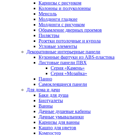
Карнизы с рисунком
Колонны и полуколонны
Менсоль
Молдинги гладкие
Молдинги с рисунком
Обрамление дверных проемов
Пилястры
Розетки потолочные и купола
Угловые элементы
Декоративные интерьерные панели
Кухонные фартуки из ABS-пластика
Листовые панели ПВХ
Серия «Камень»
Серия «Мозайка»
Панно
Самоклеящиеся панели
Для дома и дачи
Баки для душа
Биотуалеты
Ванны
Дачные душевые кабины
Дачные умывальники
Карнизы для ванны
Кашпо для цветов
Компостер