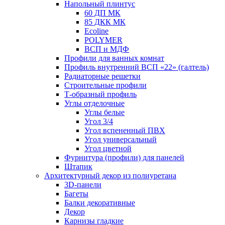
Напольный плинтус
60 ДП МК
85 ДКК МК
Ecoline
POLYMER
ВСП и МДФ
Профили для ванных комнат
Профиль внутренний ВСП «22» (галтель)
Радиаторные решетки
Строительные профили
Т-образный профиль
Углы отделочные
Углы белые
Угол 3/4
Угол вспененный ПВХ
Угол универсальный
Угол цветной
Фурнитура (профили) для панелей
Штапик
Архитектурный декор из полиуретана
3D-панели
Багеты
Балки декоративные
Декор
Карнизы гладкие