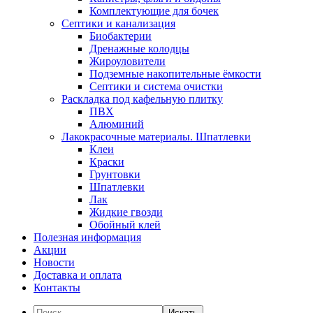
Комплектующие для бочек
Септики и канализация
Биобактерии
Дренажные колодцы
Жироуловители
Подземные накопительные ёмкости
Септики и система очистки
Раскладка под кафельную плитку
ПВХ
Алюминий
Лакокрасочные материалы. Шпатлевки
Клеи
Краски
Грунтовки
Шпатлевки
Лак
Жидкие гвозди
Обойный клей
Полезная информация
Акции
Новости
Доставка и оплата
Контакты
Искать