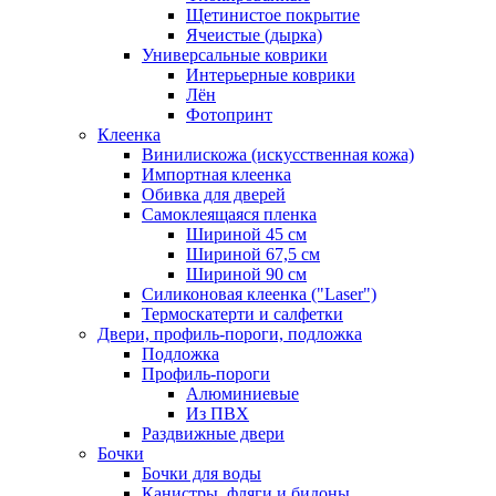
Щетинистое покрытие
Ячеистые (дырка)
Универсальные коврики
Интерьерные коврики
Лён
Фотопринт
Клеенка
Винилискожа (искусственная кожа)
Импортная клеенка
Обивка для дверей
Самоклеящаяся пленка
Шириной 45 см
Шириной 67,5 см
Шириной 90 см
Силиконовая клеенка ("Laser")
Термоскатерти и салфетки
Двери, профиль-пороги, подложка
Подложка
Профиль-пороги
Алюминиевые
Из ПВХ
Раздвижные двери
Бочки
Бочки для воды
Канистры, фляги и бидоны