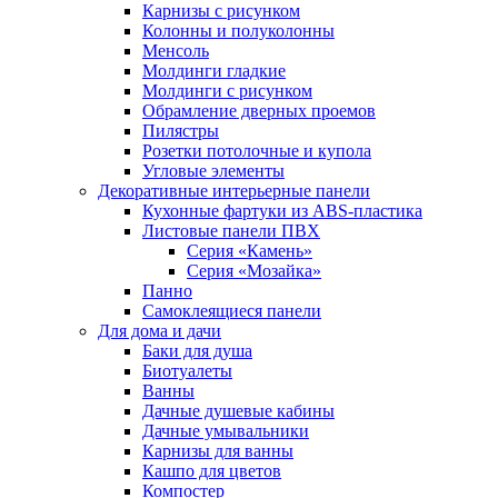
Карнизы с рисунком
Колонны и полуколонны
Менсоль
Молдинги гладкие
Молдинги с рисунком
Обрамление дверных проемов
Пилястры
Розетки потолочные и купола
Угловые элементы
Декоративные интерьерные панели
Кухонные фартуки из ABS-пластика
Листовые панели ПВХ
Серия «Камень»
Серия «Мозайка»
Панно
Самоклеящиеся панели
Для дома и дачи
Баки для душа
Биотуалеты
Ванны
Дачные душевые кабины
Дачные умывальники
Карнизы для ванны
Кашпо для цветов
Компостер