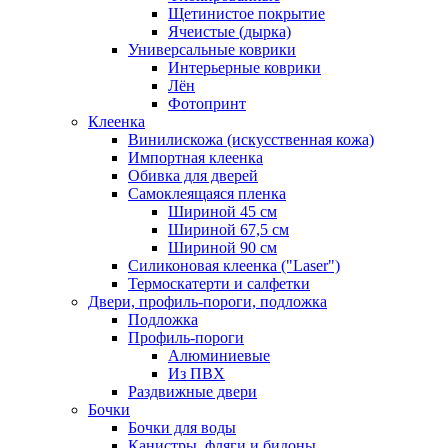
Щетинистое покрытие
Ячеистые (дырка)
Универсальные коврики
Интерьерные коврики
Лён
Фотопринт
Клеенка
Винилискожа (искусственная кожа)
Импортная клеенка
Обивка для дверей
Самоклеящаяся пленка
Шириной 45 см
Шириной 67,5 см
Шириной 90 см
Силиконовая клеенка ("Laser")
Термоскатерти и салфетки
Двери, профиль-пороги, подложка
Подложка
Профиль-пороги
Алюминиевые
Из ПВХ
Раздвижные двери
Бочки
Бочки для воды
Канистры, фляги и бидоны