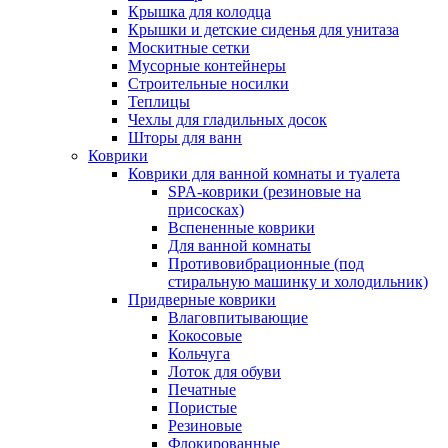
Крышка для колодца
Крышки и детские сиденья для унитаза
Москитные сетки
Мусорные контейнеры
Строительные носилки
Теплицы
Чехлы для гладильных досок
Шторы для ванн
Коврики
Коврики для ванной комнаты и туалета
SPA-коврики (резиновые на
присосках)
Вспененные коврики
Для ванной комнаты
Противовибрационные (под
стиральную машинку и холодильник)
Придверные коврики
Влаговпитывающие
Кокосовые
Кольчуга
Лоток для обуви
Печатные
Пористые
Резиновые
Флокированные