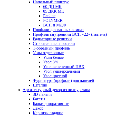
Напольный плинтус
60 ДП МК
85 ДКК МК
Ecoline
POLYMER
ВСП и МДФ
Профили для ванных комнат
Профиль внутренний ВСП «22» (галтель)
Радиаторные решетки
Строительные профили
Т-образный профиль
Углы отделочные
Углы белые
Угол 3/4
Угол вспененный ПВХ
Угол универсальный
Угол цветной
Фурнитура (профили) для панелей
Штапик
Архитектурный декор из полиуретана
3D-панели
Багеты
Балки декоративные
Декор
Карнизы гладкие