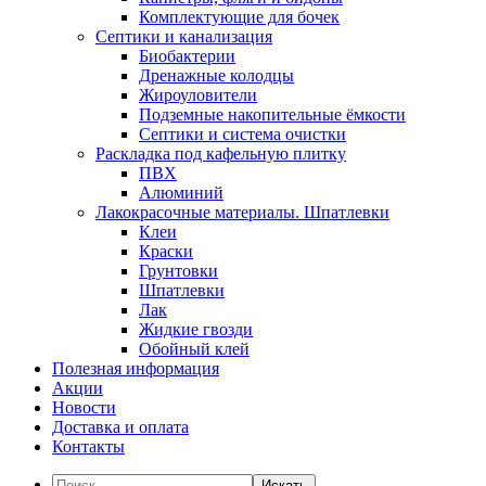
Комплектующие для бочек
Септики и канализация
Биобактерии
Дренажные колодцы
Жироуловители
Подземные накопительные ёмкости
Септики и система очистки
Раскладка под кафельную плитку
ПВХ
Алюминий
Лакокрасочные материалы. Шпатлевки
Клеи
Краски
Грунтовки
Шпатлевки
Лак
Жидкие гвозди
Обойный клей
Полезная информация
Акции
Новости
Доставка и оплата
Контакты
Искать