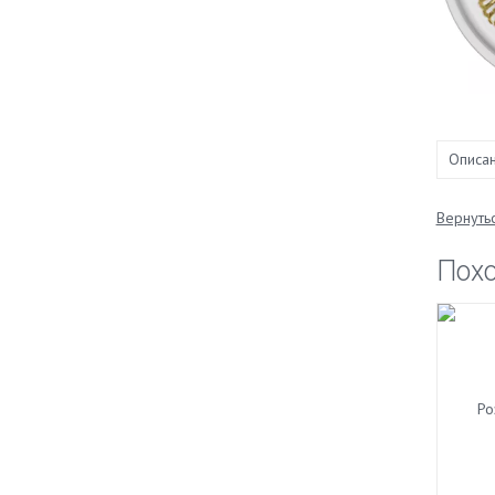
Описа
Вернутьс
Пох