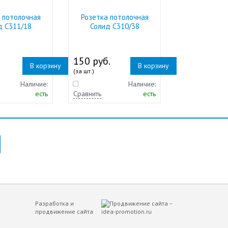
 потолочная
Розетка потолочная
д С311/18
Солид С310/38
150 руб.
В корзину
В корзину
(за шт.)
Наличие:
Наличие:
есть
Сравнить
есть
Разработка и
продвижение сайта