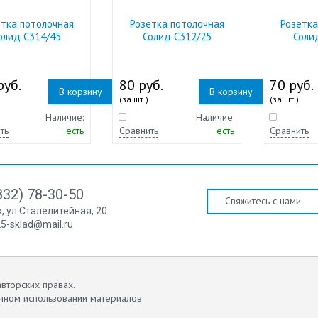
етка потолочная
Розетка потолочная
Розетка
олид С314/45
Солид С312/25
Соли
руб.
80 руб.
70 руб.
В корзину
В корзину
(за шт.)
(за шт.)
Наличие:
Наличие:
ть
есть
Сравнить
есть
Сравнить
832) 78-30-50
Свяжитесь с нами
к
,
ул.Сталелитейная, 20
5-sklad@mail.ru
вторских правах.
чном использовании материалов