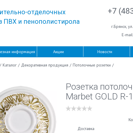
+7 (48
ительно-отделочных
з ПВХ и пенополистирола
г.Брянск
,
ул
E-mail
езная информация
Акции
Новости
/
Каталог
/
Декоративная продукция
/
Потолочные розетки
/
Розетка потолоч
Marbet GOLD R-
Ко
Доставка