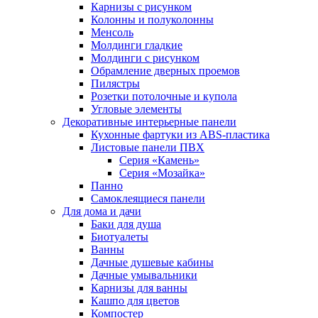
Карнизы с рисунком
Колонны и полуколонны
Менсоль
Молдинги гладкие
Молдинги с рисунком
Обрамление дверных проемов
Пилястры
Розетки потолочные и купола
Угловые элементы
Декоративные интерьерные панели
Кухонные фартуки из ABS-пластика
Листовые панели ПВХ
Серия «Камень»
Серия «Мозайка»
Панно
Самоклеящиеся панели
Для дома и дачи
Баки для душа
Биотуалеты
Ванны
Дачные душевые кабины
Дачные умывальники
Карнизы для ванны
Кашпо для цветов
Компостер