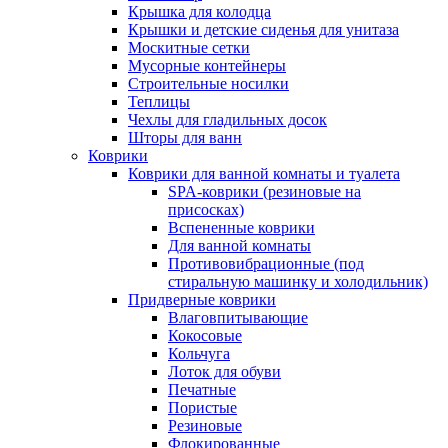
Крышка для колодца
Крышки и детские сиденья для унитаза
Москитные сетки
Мусорные контейнеры
Строительные носилки
Теплицы
Чехлы для гладильных досок
Шторы для ванн
Коврики
Коврики для ванной комнаты и туалета
SPA-коврики (резиновые на
присосках)
Вспененные коврики
Для ванной комнаты
Противовибрационные (под
стиральную машинку и холодильник)
Придверные коврики
Влаговпитывающие
Кокосовые
Кольчуга
Лоток для обуви
Печатные
Пористые
Резиновые
Флокированные