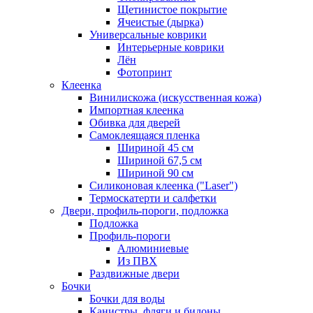
Щетинистое покрытие
Ячеистые (дырка)
Универсальные коврики
Интерьерные коврики
Лён
Фотопринт
Клеенка
Винилискожа (искусственная кожа)
Импортная клеенка
Обивка для дверей
Самоклеящаяся пленка
Шириной 45 см
Шириной 67,5 см
Шириной 90 см
Силиконовая клеенка ("Laser")
Термоскатерти и салфетки
Двери, профиль-пороги, подложка
Подложка
Профиль-пороги
Алюминиевые
Из ПВХ
Раздвижные двери
Бочки
Бочки для воды
Канистры, фляги и бидоны