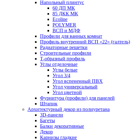
Напольный плинтус
60 ДП МК
85 ДКК МК
Ecoline
POLYMER
ВСП и МДФ
Профили для ванных комнат
Профиль внутренний ВСП «22» (галтель)
Радиаторные решетки
Строительные профили
Т-образный профиль
Углы отделочные
Углы белые
Угол 3/4
Угол вспененный ПВХ
Угол универсальный
Угол цветной
Фурнитура (профили) для панелей
Штапик
Архитектурный декор из полиуретана
3D-панели
Багеты
Балки декоративные
Декор
Карнизы гладкие