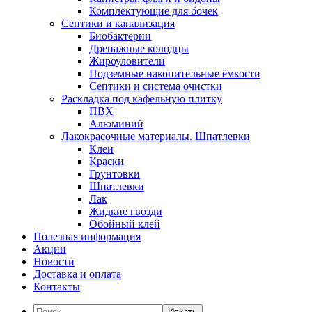
Комплектующие для бочек
Септики и канализация
Биобактерии
Дренажные колодцы
Жироуловители
Подземные накопительные ёмкости
Септики и система очистки
Раскладка под кафельную плитку
ПВХ
Алюминий
Лакокрасочные материалы. Шпатлевки
Клеи
Краски
Грунтовки
Шпатлевки
Лак
Жидкие гвозди
Обойный клей
Полезная информация
Акции
Новости
Доставка и оплата
Контакты
Искать