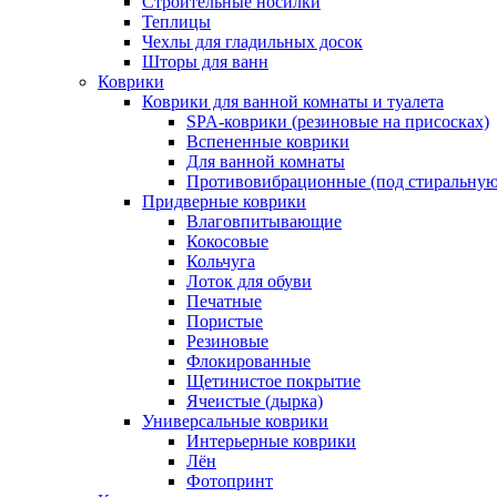
Строительные носилки
Теплицы
Чехлы для гладильных досок
Шторы для ванн
Коврики
Коврики для ванной комнаты и туалета
SPA-коврики (резиновые на присосках)
Вспененные коврики
Для ванной комнаты
Противовибрационные (под стиральную
Придверные коврики
Влаговпитывающие
Кокосовые
Кольчуга
Лоток для обуви
Печатные
Пористые
Резиновые
Флокированные
Щетинистое покрытие
Ячеистые (дырка)
Универсальные коврики
Интерьерные коврики
Лён
Фотопринт