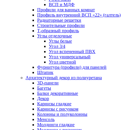
ВСП и МДФ
Профили для ванных комнат
Профиль внутренний ВСП «22» (галтель)
Радиаторные решетки
Строительные профили
Т-образный профиль
Углы отделочные
Углы белые
Угол 3/4
Угол вспененный ПВХ
Угол универсальный
Угол цветной
Фурнитура (профили) для панелей
Штапик
Архитектурный декор из полиуретана
3D-панели
Багеты
Балки декоративные
Декор
Карнизы гладкие
Карнизы с рисунком
Колонны и полуколонны
Менсоль
Молдинги гладкие
Молдинги с рисунком