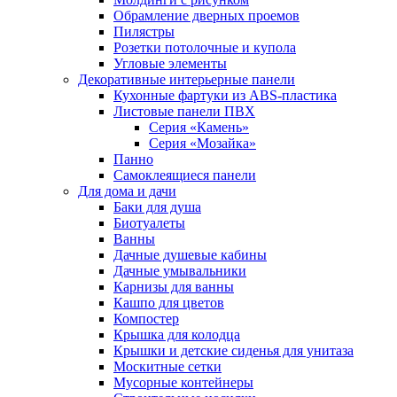
Обрамление дверных проемов
Пилястры
Розетки потолочные и купола
Угловые элементы
Декоративные интерьерные панели
Кухонные фартуки из ABS-пластика
Листовые панели ПВХ
Серия «Камень»
Серия «Мозайка»
Панно
Самоклеящиеся панели
Для дома и дачи
Баки для душа
Биотуалеты
Ванны
Дачные душевые кабины
Дачные умывальники
Карнизы для ванны
Кашпо для цветов
Компостер
Крышка для колодца
Крышки и детские сиденья для унитаза
Москитные сетки
Мусорные контейнеры