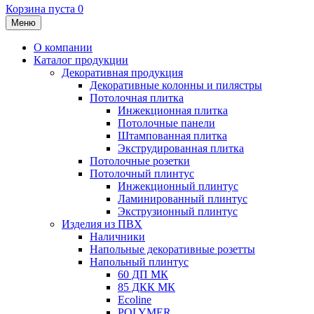
Корзина пуста
0
Меню
О компании
Каталог продукции
Декоративная продукция
Декоративные колонны и пилястры
Потолочная плитка
Инжекционная плитка
Потолочные панели
Штампованная плитка
Экструдированная плитка
Потолочные розетки
Потолочный плинтус
Инжекционный плинтус
Ламинированный плинтус
Экструзионный плинтус
Изделия из ПВХ
Наличники
Напольные декоративные розетты
Напольный плинтус
60 ДП МК
85 ДКК МК
Ecoline
POLYMER