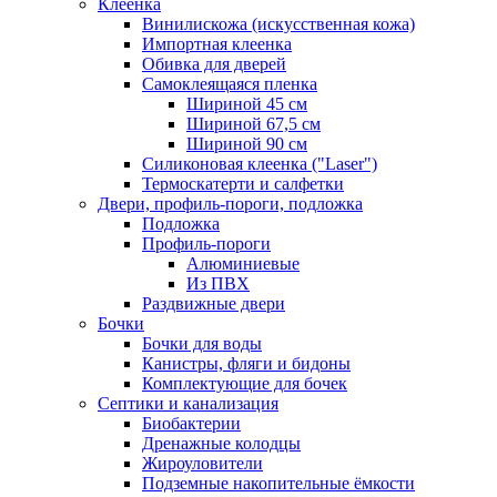
Клеенка
Винилискожа (искусственная кожа)
Импортная клеенка
Обивка для дверей
Самоклеящаяся пленка
Шириной 45 см
Шириной 67,5 см
Шириной 90 см
Силиконовая клеенка ("Laser")
Термоскатерти и салфетки
Двери, профиль-пороги, подложка
Подложка
Профиль-пороги
Алюминиевые
Из ПВХ
Раздвижные двери
Бочки
Бочки для воды
Канистры, фляги и бидоны
Комплектующие для бочек
Септики и канализация
Биобактерии
Дренажные колодцы
Жироуловители
Подземные накопительные ёмкости