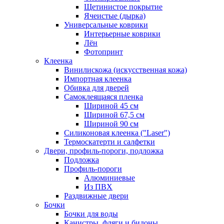
Щетинистое покрытие
Ячеистые (дырка)
Универсальные коврики
Интерьерные коврики
Лён
Фотопринт
Клеенка
Винилискожа (искусственная кожа)
Импортная клеенка
Обивка для дверей
Самоклеящаяся пленка
Шириной 45 см
Шириной 67,5 см
Шириной 90 см
Силиконовая клеенка ("Laser")
Термоскатерти и салфетки
Двери, профиль-пороги, подложка
Подложка
Профиль-пороги
Алюминиевые
Из ПВХ
Раздвижные двери
Бочки
Бочки для воды
Канистры, фляги и бидоны