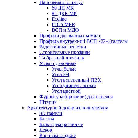
Напольный плинтус
60 ДП МК
85 ДКК МК
Ecoline
POLYMER
ВСП и МДФ
Профили для ванных комнат
Профиль внутренний ВСП «22» (галтель)
Радиаторные решетки
Строительные профили
Т-образный профиль
Углы отделочные
Углы белые
Угол 3/4
Угол вспененный ПВХ
Угол универсальный
Угол цветной
Фурнитура (профили) для панелей
Штапик
Архитектурный декор из полиуретана
3D-панели
Багеты
Балки декоративные
Декор
Карнизы гладкие