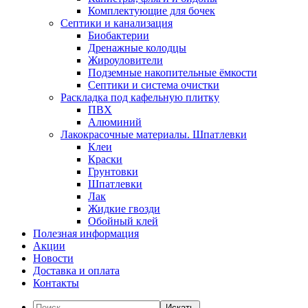
Комплектующие для бочек
Септики и канализация
Биобактерии
Дренажные колодцы
Жироуловители
Подземные накопительные ёмкости
Септики и система очистки
Раскладка под кафельную плитку
ПВХ
Алюминий
Лакокрасочные материалы. Шпатлевки
Клеи
Краски
Грунтовки
Шпатлевки
Лак
Жидкие гвозди
Обойный клей
Полезная информация
Акции
Новости
Доставка и оплата
Контакты
Искать