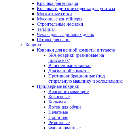
Крышка для колодца
Крышки и детские сиденья для унитаза
Москитные сетки
Мусорные контейнеры
Строительные носилки
Теплицы
Чехлы для гладильных досок
Шторы для ванн
Коврики
Коврики для ванной комнаты и туалета
SPA-коврики (резиновые на
присосках)
Вспененные коврики
Для ванной комнаты
Противовибрационные (под
стиральную машинку и холодильник)
Придверные коврики
Влаговпитывающие
Кокосовые
Кольчуга
Лоток для обуви
Печатные
Пористые
Резиновые
Флокированные