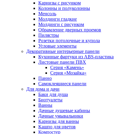
Карнизы с рисунком
Колонны и полуколонны
Менсоль
Молдинги гладкие
Молдинги с рисунком
Обрамление дверных проемов
Пилястры
Розетки потолочные и купола
Угловые элементы
Декоративные интерьерные панели
Кухонные фартуки из ABS-пластика
Листовые панели ПВХ
Серия «Камень»
Серия «Мозайка»
Панно
Самоклеящиеся панели
Для дома и дачи
Баки для душа
Биотуалеты
Ванны
Дачные душевые кабины
Дачные умывальники
Карнизы для ванны
Кашпо для цветов
Компостер