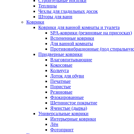
Строительные носилки
Теплицы
Чехлы для гладильных досок
Шторы для ванн
Коврики
Коврики для ванной комнаты и туалета
SPA-коврики (резиновые на присосках)
Вспененные коврики
Для ванной комнаты
Противовибрационные (под стиральную
Придверные коврики
Влаговпитывающие
Кокосовые
Кольчуга
Лоток для обуви
Печатные
Пористые
Резиновые
Флокированные
Щетинистое покрытие
Ячеистые (дырка)
Универсальные коврики
Интерьерные коврики
Лён
Фотопринт