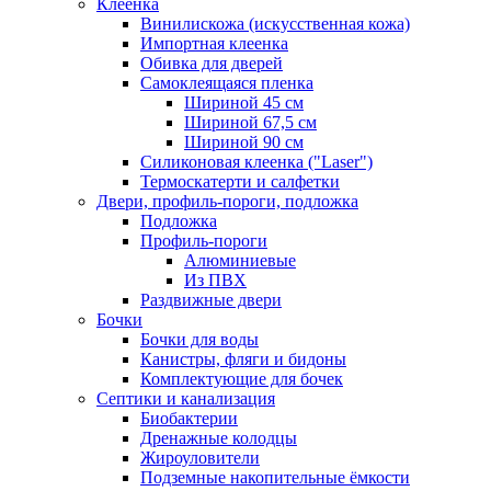
Клеенка
Винилискожа (искусственная кожа)
Импортная клеенка
Обивка для дверей
Самоклеящаяся пленка
Шириной 45 см
Шириной 67,5 см
Шириной 90 см
Силиконовая клеенка ("Laser")
Термоскатерти и салфетки
Двери, профиль-пороги, подложка
Подложка
Профиль-пороги
Алюминиевые
Из ПВХ
Раздвижные двери
Бочки
Бочки для воды
Канистры, фляги и бидоны
Комплектующие для бочек
Септики и канализация
Биобактерии
Дренажные колодцы
Жироуловители
Подземные накопительные ёмкости