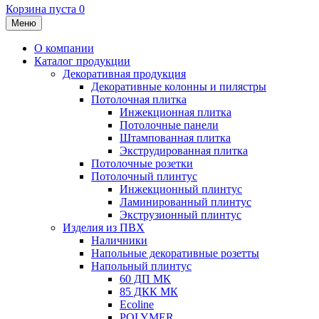
Корзина пуста
0
Меню
О компании
Каталог продукции
Декоративная продукция
Декоративные колонны и пилястры
Потолочная плитка
Инжекционная плитка
Потолочные панели
Штампованная плитка
Экструдированная плитка
Потолочные розетки
Потолочный плинтус
Инжекционный плинтус
Ламинированный плинтус
Экструзионный плинтус
Изделия из ПВХ
Наличники
Напольные декоративные розетты
Напольный плинтус
60 ДП МК
85 ДКК МК
Ecoline
POLYMER