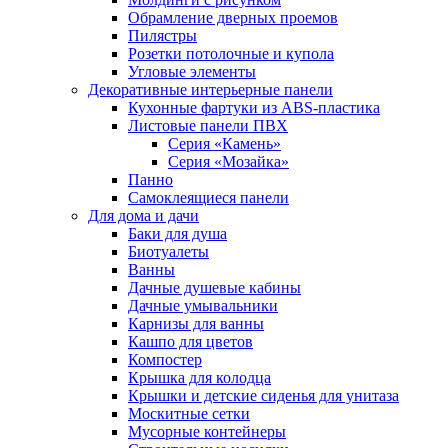
Обрамление дверных проемов
Пилястры
Розетки потолочные и купола
Угловые элементы
Декоративные интерьерные панели
Кухонные фартуки из ABS-пластика
Листовые панели ПВХ
Серия «Камень»
Серия «Мозайка»
Панно
Самоклеящиеся панели
Для дома и дачи
Баки для душа
Биотуалеты
Ванны
Дачные душевые кабины
Дачные умывальники
Карнизы для ванны
Кашпо для цветов
Компостер
Крышка для колодца
Крышки и детские сиденья для унитаза
Москитные сетки
Мусорные контейнеры