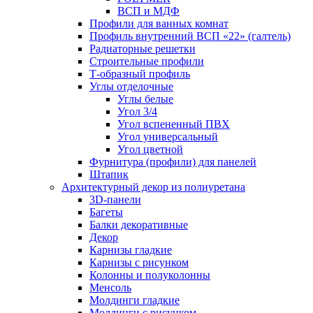
ВСП и МДФ
Профили для ванных комнат
Профиль внутренний ВСП «22» (галтель)
Радиаторные решетки
Строительные профили
Т-образный профиль
Углы отделочные
Углы белые
Угол 3/4
Угол вспененный ПВХ
Угол универсальный
Угол цветной
Фурнитура (профили) для панелей
Штапик
Архитектурный декор из полиуретана
3D-панели
Багеты
Балки декоративные
Декор
Карнизы гладкие
Карнизы с рисунком
Колонны и полуколонны
Менсоль
Молдинги гладкие
Молдинги с рисунком