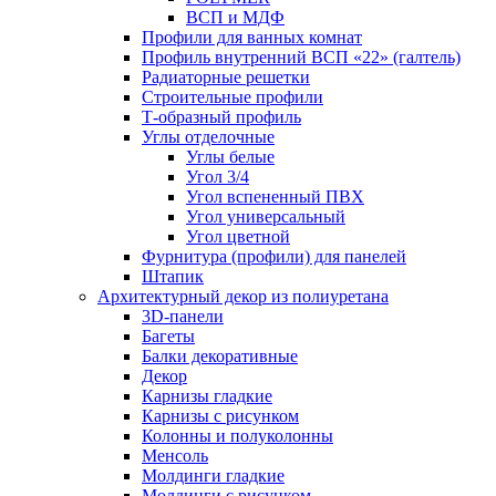
ВСП и МДФ
Профили для ванных комнат
Профиль внутренний ВСП «22» (галтель)
Радиаторные решетки
Строительные профили
Т-образный профиль
Углы отделочные
Углы белые
Угол 3/4
Угол вспененный ПВХ
Угол универсальный
Угол цветной
Фурнитура (профили) для панелей
Штапик
Архитектурный декор из полиуретана
3D-панели
Багеты
Балки декоративные
Декор
Карнизы гладкие
Карнизы с рисунком
Колонны и полуколонны
Менсоль
Молдинги гладкие
Молдинги с рисунком