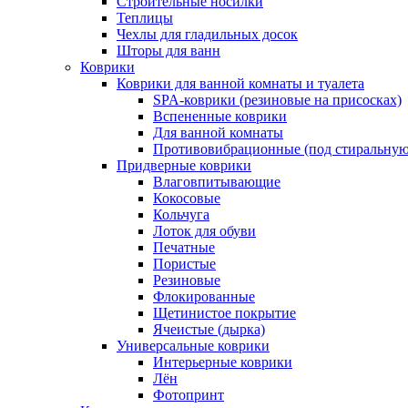
Строительные носилки
Теплицы
Чехлы для гладильных досок
Шторы для ванн
Коврики
Коврики для ванной комнаты и туалета
SPA-коврики (резиновые на присосках)
Вспененные коврики
Для ванной комнаты
Противовибрационные (под стиральную
Придверные коврики
Влаговпитывающие
Кокосовые
Кольчуга
Лоток для обуви
Печатные
Пористые
Резиновые
Флокированные
Щетинистое покрытие
Ячеистые (дырка)
Универсальные коврики
Интерьерные коврики
Лён
Фотопринт