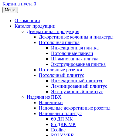
Корзина пуста
0
Меню
О компании
Каталог продукции
Декоративная продукция
Декоративные колонны и пилястры
Потолочная плитка
Инжекционная плитка
Потолочные панели
Штампованная плитка
Экструдированная плитка
Потолочные розетки
Потолочный плинтус
Инжекционный плинтус
Ламинированный плинтус
Экструзионный плинтус
Изделия из ПВХ
Наличники
Напольные декоративные розетты
Напольный плинтус
60 ДП МК
85 ДКК МК
Ecoline
POLYMER