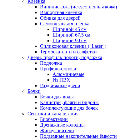
Клеенка
Винилискожа (искусственная кожа)
Импортная клеенка
Обивка для дверей
Самоклеящаяся пленка
Шириной 45 см
Шириной 67,5 см
Шириной 90 см
Силиконовая клеенка ("Laser")
Термоскатерти и салфетки
Двери, профиль-пороги, подложка
Подложка
Профиль-пороги
Алюминиевые
Из ПВХ
Раздвижные двери
Бочки
Бочки для воды
Канистры, фляги и бидоны
Комплектующие для бочек
Септики и канализация
Биобактерии
Дренажные колодцы
Жироуловители
Подземные накопительные ёмкости