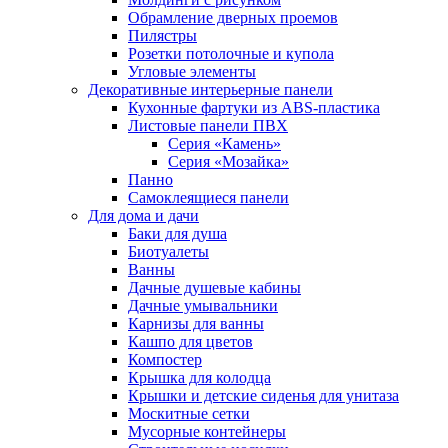
Обрамление дверных проемов
Пилястры
Розетки потолочные и купола
Угловые элементы
Декоративные интерьерные панели
Кухонные фартуки из ABS-пластика
Листовые панели ПВХ
Серия «Камень»
Серия «Мозайка»
Панно
Самоклеящиеся панели
Для дома и дачи
Баки для душа
Биотуалеты
Ванны
Дачные душевые кабины
Дачные умывальники
Карнизы для ванны
Кашпо для цветов
Компостер
Крышка для колодца
Крышки и детские сиденья для унитаза
Москитные сетки
Мусорные контейнеры