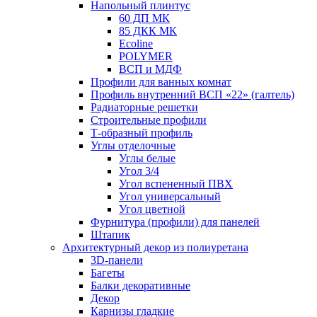
Напольный плинтус
60 ДП МК
85 ДКК МК
Ecoline
POLYMER
ВСП и МДФ
Профили для ванных комнат
Профиль внутренний ВСП «22» (галтель)
Радиаторные решетки
Строительные профили
Т-образный профиль
Углы отделочные
Углы белые
Угол 3/4
Угол вспененный ПВХ
Угол универсальный
Угол цветной
Фурнитура (профили) для панелей
Штапик
Архитектурный декор из полиуретана
3D-панели
Багеты
Балки декоративные
Декор
Карнизы гладкие