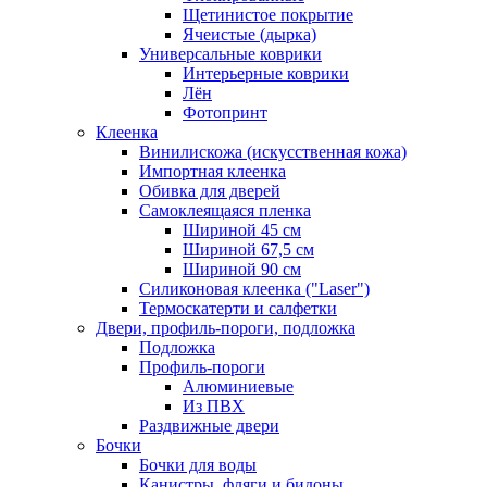
Щетинистое покрытие
Ячеистые (дырка)
Универсальные коврики
Интерьерные коврики
Лён
Фотопринт
Клеенка
Винилискожа (искусственная кожа)
Импортная клеенка
Обивка для дверей
Самоклеящаяся пленка
Шириной 45 см
Шириной 67,5 см
Шириной 90 см
Силиконовая клеенка ("Laser")
Термоскатерти и салфетки
Двери, профиль-пороги, подложка
Подложка
Профиль-пороги
Алюминиевые
Из ПВХ
Раздвижные двери
Бочки
Бочки для воды
Канистры, фляги и бидоны