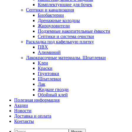
Комплектующие для бочек
Септики и канализация
Биобактерии
Дренажные колодцы
Жироуловители
Подземные накопительные ёмкости
Септики и система очистки
Раскладка под кафельную плитку
ПВХ
Алюминий
Лакокрасочные материалы. Шпатлевки
Клеи
Краски
Грунтовки
Шпатлевки
Лак
Жидкие гвозди
Обойный клей
Полезная информация
Акции
Новости
Доставка и оплата
Контакты
Искать