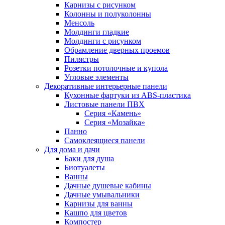
Карнизы с рисунком
Колонны и полуколонны
Менсоль
Молдинги гладкие
Молдинги с рисунком
Обрамление дверных проемов
Пилястры
Розетки потолочные и купола
Угловые элементы
Декоративные интерьерные панели
Кухонные фартуки из ABS-пластика
Листовые панели ПВХ
Серия «Камень»
Серия «Мозайка»
Панно
Самоклеящиеся панели
Для дома и дачи
Баки для душа
Биотуалеты
Ванны
Дачные душевые кабины
Дачные умывальники
Карнизы для ванны
Кашпо для цветов
Компостер