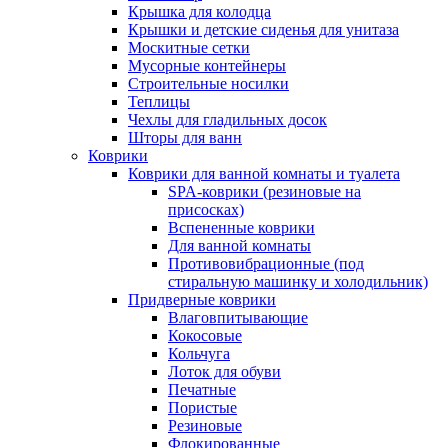
Крышка для колодца
Крышки и детские сиденья для унитаза
Москитные сетки
Мусорные контейнеры
Строительные носилки
Теплицы
Чехлы для гладильных досок
Шторы для ванн
Коврики
Коврики для ванной комнаты и туалета
SPA-коврики (резиновые на
присосках)
Вспененные коврики
Для ванной комнаты
Противовибрационные (под
стиральную машинку и холодильник)
Придверные коврики
Влаговпитывающие
Кокосовые
Кольчуга
Лоток для обуви
Печатные
Пористые
Резиновые
Флокированные