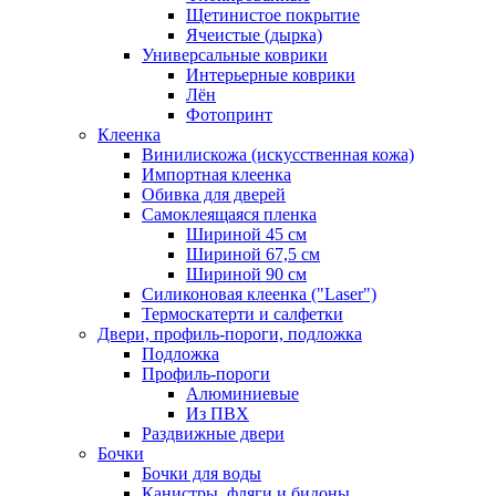
Щетинистое покрытие
Ячеистые (дырка)
Универсальные коврики
Интерьерные коврики
Лён
Фотопринт
Клеенка
Винилискожа (искусственная кожа)
Импортная клеенка
Обивка для дверей
Самоклеящаяся пленка
Шириной 45 см
Шириной 67,5 см
Шириной 90 см
Силиконовая клеенка ("Laser")
Термоскатерти и салфетки
Двери, профиль-пороги, подложка
Подложка
Профиль-пороги
Алюминиевые
Из ПВХ
Раздвижные двери
Бочки
Бочки для воды
Канистры, фляги и бидоны