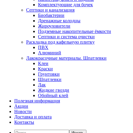
Комплектующие для бочек
Септики и канализация
Биобактерии
Дренажные колодцы
Жироуловители
Подземные накопительные ёмкости
Септики и система очистки
Раскладка под кафельную плитку
ПВХ
Алюминий
Лакокрасочные материалы. Шпатлевки
Клеи
Краски
Грунтовки
Шпатлевки
Лак
Жидкие гвозди
Обойный клей
Полезная информация
Акции
Новости
Доставка и оплата
Контакты
Искать