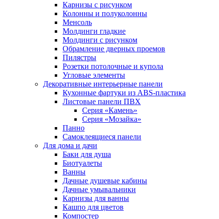
Карнизы с рисунком
Колонны и полуколонны
Менсоль
Молдинги гладкие
Молдинги с рисунком
Обрамление дверных проемов
Пилястры
Розетки потолочные и купола
Угловые элементы
Декоративные интерьерные панели
Кухонные фартуки из ABS-пластика
Листовые панели ПВХ
Серия «Камень»
Серия «Мозайка»
Панно
Самоклеящиеся панели
Для дома и дачи
Баки для душа
Биотуалеты
Ванны
Дачные душевые кабины
Дачные умывальники
Карнизы для ванны
Кашпо для цветов
Компостер