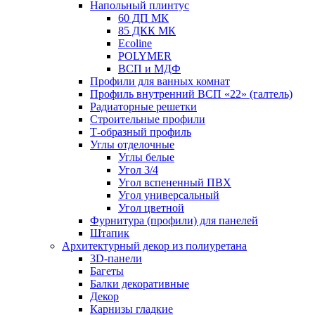
Напольный плинтус
60 ДП МК
85 ДКК МК
Ecoline
POLYMER
ВСП и МДФ
Профили для ванных комнат
Профиль внутренний ВСП «22» (галтель)
Радиаторные решетки
Строительные профили
Т-образный профиль
Углы отделочные
Углы белые
Угол 3/4
Угол вспененный ПВХ
Угол универсальный
Угол цветной
Фурнитура (профили) для панелей
Штапик
Архитектурный декор из полиуретана
3D-панели
Багеты
Балки декоративные
Декор
Карнизы гладкие