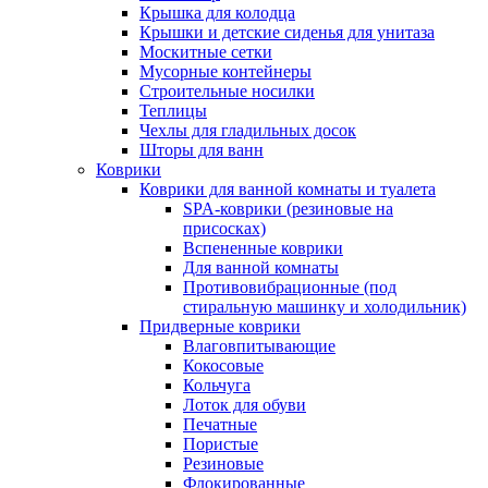
Крышка для колодца
Крышки и детские сиденья для унитаза
Москитные сетки
Мусорные контейнеры
Строительные носилки
Теплицы
Чехлы для гладильных досок
Шторы для ванн
Коврики
Коврики для ванной комнаты и туалета
SPA-коврики (резиновые на
присосках)
Вспененные коврики
Для ванной комнаты
Противовибрационные (под
стиральную машинку и холодильник)
Придверные коврики
Влаговпитывающие
Кокосовые
Кольчуга
Лоток для обуви
Печатные
Пористые
Резиновые
Флокированные