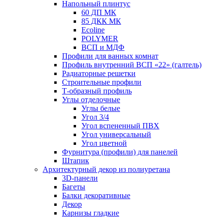
Напольный плинтус
60 ДП МК
85 ДКК МК
Ecoline
POLYMER
ВСП и МДФ
Профили для ванных комнат
Профиль внутренний ВСП «22» (галтель)
Радиаторные решетки
Строительные профили
Т-образный профиль
Углы отделочные
Углы белые
Угол 3/4
Угол вспененный ПВХ
Угол универсальный
Угол цветной
Фурнитура (профили) для панелей
Штапик
Архитектурный декор из полиуретана
3D-панели
Багеты
Балки декоративные
Декор
Карнизы гладкие