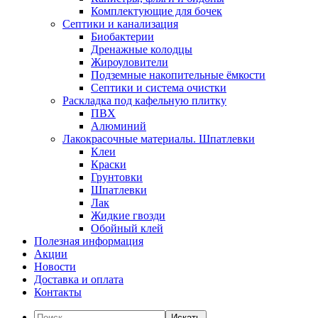
Комплектующие для бочек
Септики и канализация
Биобактерии
Дренажные колодцы
Жироуловители
Подземные накопительные ёмкости
Септики и система очистки
Раскладка под кафельную плитку
ПВХ
Алюминий
Лакокрасочные материалы. Шпатлевки
Клеи
Краски
Грунтовки
Шпатлевки
Лак
Жидкие гвозди
Обойный клей
Полезная информация
Акции
Новости
Доставка и оплата
Контакты
Искать