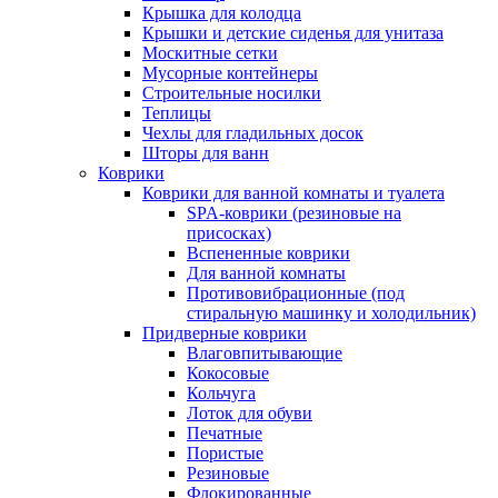
Крышка для колодца
Крышки и детские сиденья для унитаза
Москитные сетки
Мусорные контейнеры
Строительные носилки
Теплицы
Чехлы для гладильных досок
Шторы для ванн
Коврики
Коврики для ванной комнаты и туалета
SPA-коврики (резиновые на
присосках)
Вспененные коврики
Для ванной комнаты
Противовибрационные (под
стиральную машинку и холодильник)
Придверные коврики
Влаговпитывающие
Кокосовые
Кольчуга
Лоток для обуви
Печатные
Пористые
Резиновые
Флокированные