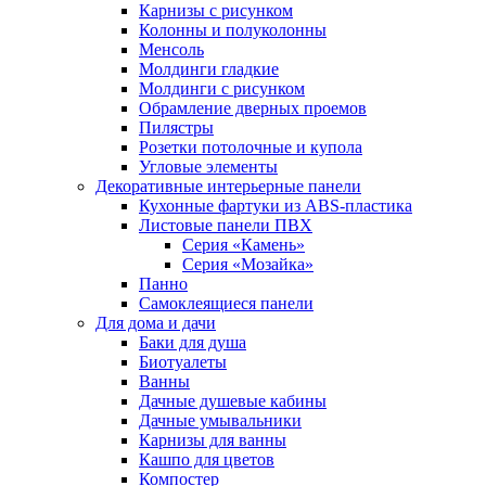
Карнизы с рисунком
Колонны и полуколонны
Менсоль
Молдинги гладкие
Молдинги с рисунком
Обрамление дверных проемов
Пилястры
Розетки потолочные и купола
Угловые элементы
Декоративные интерьерные панели
Кухонные фартуки из ABS-пластика
Листовые панели ПВХ
Серия «Камень»
Серия «Мозайка»
Панно
Самоклеящиеся панели
Для дома и дачи
Баки для душа
Биотуалеты
Ванны
Дачные душевые кабины
Дачные умывальники
Карнизы для ванны
Кашпо для цветов
Компостер