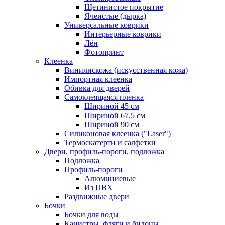
Щетинистое покрытие
Ячеистые (дырка)
Универсальные коврики
Интерьерные коврики
Лён
Фотопринт
Клеенка
Винилискожа (искусственная кожа)
Импортная клеенка
Обивка для дверей
Самоклеящаяся пленка
Шириной 45 см
Шириной 67,5 см
Шириной 90 см
Силиконовая клеенка ("Laser")
Термоскатерти и салфетки
Двери, профиль-пороги, подложка
Подложка
Профиль-пороги
Алюминиевые
Из ПВХ
Раздвижные двери
Бочки
Бочки для воды
Канистры, фляги и бидоны