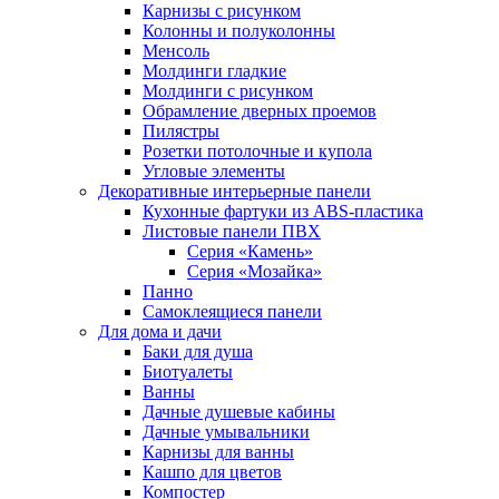
Карнизы с рисунком
Колонны и полуколонны
Менсоль
Молдинги гладкие
Молдинги с рисунком
Обрамление дверных проемов
Пилястры
Розетки потолочные и купола
Угловые элементы
Декоративные интерьерные панели
Кухонные фартуки из ABS-пластика
Листовые панели ПВХ
Серия «Камень»
Серия «Мозайка»
Панно
Самоклеящиеся панели
Для дома и дачи
Баки для душа
Биотуалеты
Ванны
Дачные душевые кабины
Дачные умывальники
Карнизы для ванны
Кашпо для цветов
Компостер