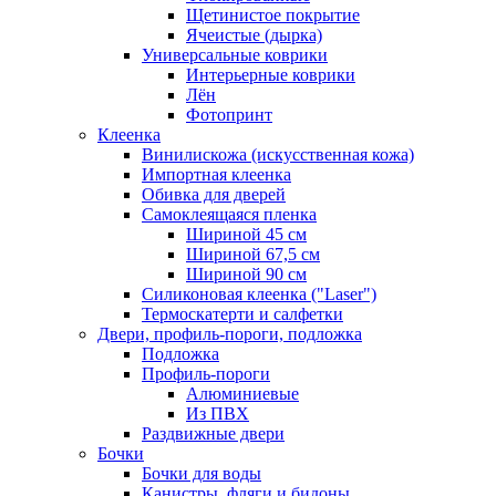
Щетинистое покрытие
Ячеистые (дырка)
Универсальные коврики
Интерьерные коврики
Лён
Фотопринт
Клеенка
Винилискожа (искусственная кожа)
Импортная клеенка
Обивка для дверей
Самоклеящаяся пленка
Шириной 45 см
Шириной 67,5 см
Шириной 90 см
Силиконовая клеенка ("Laser")
Термоскатерти и салфетки
Двери, профиль-пороги, подложка
Подложка
Профиль-пороги
Алюминиевые
Из ПВХ
Раздвижные двери
Бочки
Бочки для воды
Канистры, фляги и бидоны