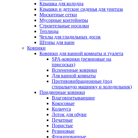
Крышка для колодца
Крышки и детские сиденья для унитаза
Москитные сетки
Мусорные контейнеры
Строительные носилки
Теплицы
Чехлы для гладильных досок
Шторы для ванн
Коврики
Коврики для ванной комнаты и туалета
SPA-коврики (резиновые на
присосках)
Вспененные коврики
Для ванной комнаты
Противовибрационные (под
стиральную машинку и холодильник)
Придверные коврики
Влаговпитывающие
Кокосовые
Кольчуга
Лоток для обуви
Печатные
Пористые
Резиновые
Флокированные