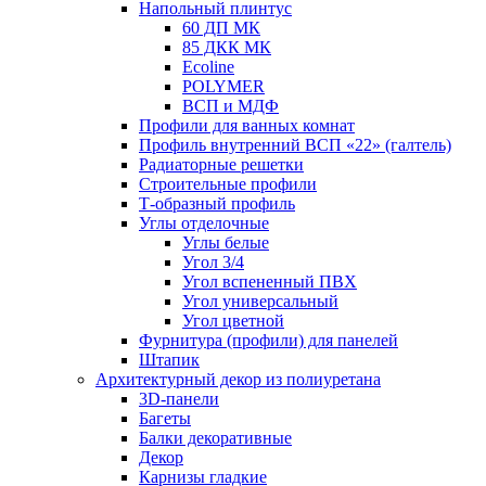
Напольный плинтус
60 ДП МК
85 ДКК МК
Ecoline
POLYMER
ВСП и МДФ
Профили для ванных комнат
Профиль внутренний ВСП «22» (галтель)
Радиаторные решетки
Строительные профили
Т-образный профиль
Углы отделочные
Углы белые
Угол 3/4
Угол вспененный ПВХ
Угол универсальный
Угол цветной
Фурнитура (профили) для панелей
Штапик
Архитектурный декор из полиуретана
3D-панели
Багеты
Балки декоративные
Декор
Карнизы гладкие