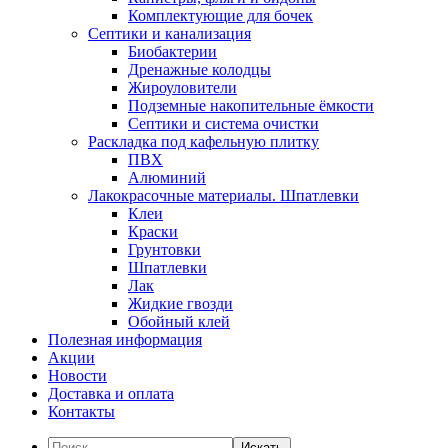
Комплектующие для бочек
Септики и канализация
Биобактерии
Дренажные колодцы
Жироуловители
Подземные накопительные ёмкости
Септики и система очистки
Раскладка под кафельную плитку
ПВХ
Алюминий
Лакокрасочные материалы. Шпатлевки
Клеи
Краски
Грунтовки
Шпатлевки
Лак
Жидкие гвозди
Обойный клей
Полезная информация
Акции
Новости
Доставка и оплата
Контакты
Искать