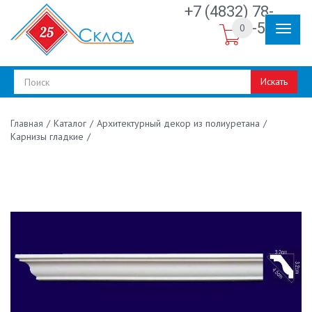
+7 (4832) 78-
30-50
0
Искать
/
Каталог
/
Архитектурный декор из полиуретана
/
Главная
Карнизы гладкие
/