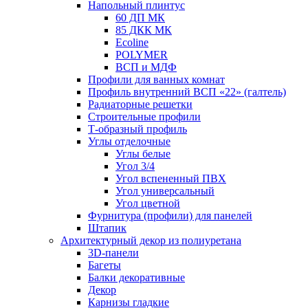
Напольный плинтус
60 ДП МК
85 ДКК МК
Ecoline
POLYMER
ВСП и МДФ
Профили для ванных комнат
Профиль внутренний ВСП «22» (галтель)
Радиаторные решетки
Строительные профили
Т-образный профиль
Углы отделочные
Углы белые
Угол 3/4
Угол вспененный ПВХ
Угол универсальный
Угол цветной
Фурнитура (профили) для панелей
Штапик
Архитектурный декор из полиуретана
3D-панели
Багеты
Балки декоративные
Декор
Карнизы гладкие