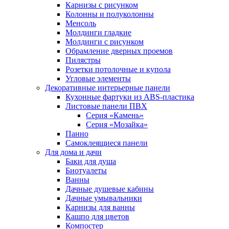
Карнизы с рисунком
Колонны и полуколонны
Менсоль
Молдинги гладкие
Молдинги с рисунком
Обрамление дверных проемов
Пилястры
Розетки потолочные и купола
Угловые элементы
Декоративные интерьерные панели
Кухонные фартуки из ABS-пластика
Листовые панели ПВХ
Серия «Камень»
Серия «Мозайка»
Панно
Самоклеящиеся панели
Для дома и дачи
Баки для душа
Биотуалеты
Ванны
Дачные душевые кабины
Дачные умывальники
Карнизы для ванны
Кашпо для цветов
Компостер