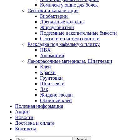
Комплектующие для бочек
Септики и канализация
Биобактерии
Дренажные колодцы
Жироуловители
Подземные накопительные ёмкости
Септики и система очистки
Раскладка под кафельную плитку
ПВХ
Алюминий
Лакокрасочные материалы. Шпатлевки
Клеи
Краски
Грунтовки
Шпатлевки
Лак
Жидкие гвозди
Обойный клей
Полезная информация
Акции
Новости
Доставка и оплата
Контакты
Искать