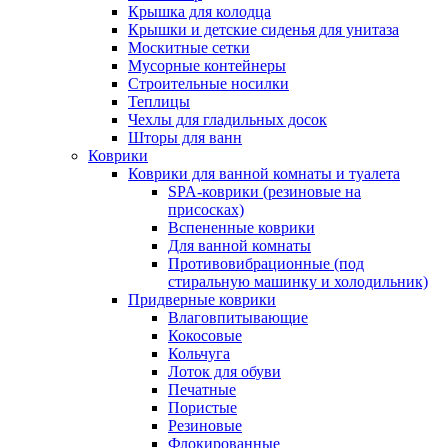
Крышка для колодца
Крышки и детские сиденья для унитаза
Москитные сетки
Мусорные контейнеры
Строительные носилки
Теплицы
Чехлы для гладильных досок
Шторы для ванн
Коврики
Коврики для ванной комнаты и туалета
SPA-коврики (резиновые на
присосках)
Вспененные коврики
Для ванной комнаты
Противовибрационные (под
стиральную машинку и холодильник)
Придверные коврики
Влаговпитывающие
Кокосовые
Кольчуга
Лоток для обуви
Печатные
Пористые
Резиновые
Флокированные