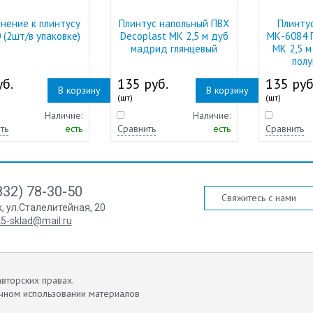
нение к плинтусу
Плинтус напольный ПВХ
Плинту
 (2шт/в упаковке)
Decoplast МК 2,5 м дуб
МК-6084 
мадрид глянцевый
МК 2,5 м
пол
б.
135 руб.
135 руб
В корзину
В корзину
(шт)
(шт)
Наличие:
Наличие:
ть
есть
Сравнить
есть
Сравнить
832) 78-30-50
Свяжитесь с нами
к
,
ул.Сталелитейная, 20
5-sklad@mail.ru
вторских правах.
чном использовании материалов