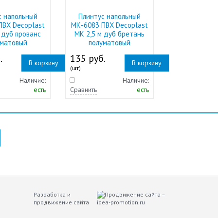
с напольный
Плинтус напольный
ПВХ Decoplast
МК-6083 ПВХ Decoplast
 дуб прованс
МК 2,5 м дуб бретань
уматовый
полуматовый
.
135 руб.
В корзину
В корзину
(шт)
Наличие:
Наличие:
есть
Сравнить
есть
Разработка и
продвижение сайта