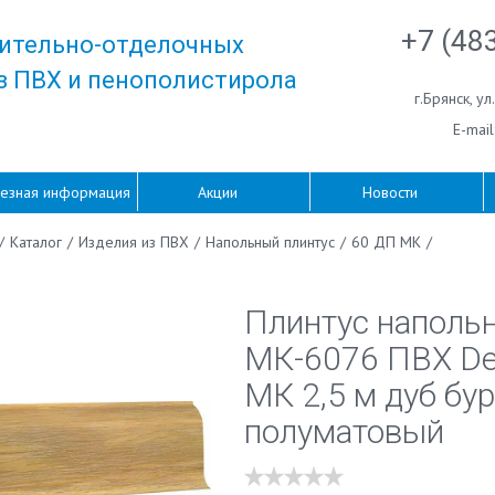
+7 (48
ительно-отделочных
з ПВХ и пенополистирола
г.Брянск
,
ул
E-mail
езная информация
Акции
Новости
/
Каталог
/
Изделия из ПВХ
/
Напольный плинтус
/
60 ДП МК
/
Плинтус наполь
МК-6076 ПВХ De
МК 2,5 м дуб бур
полуматовый