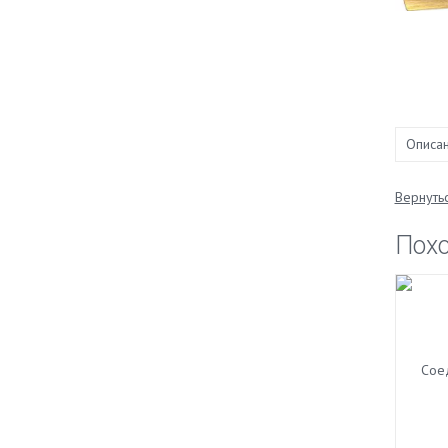
Описа
Вернутьс
Пох