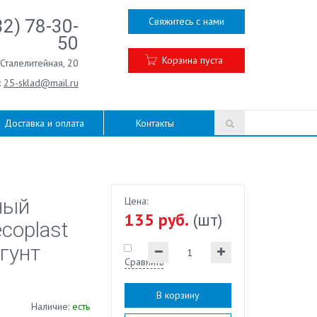
Свяжитесь с нами
32) 78-30-
50
Корзина пуста
.Сталелитейная, 20
:
25-sklad@mail.ru
Доставка и оплата
Контакты
ный
Цена:
135 руб.
(шт)
coplast
гунт
Сравнить
В корзину
Наличие:
есть