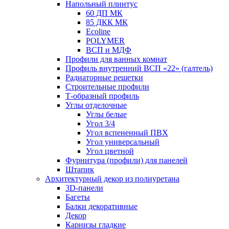
Напольный плинтус
60 ДП МК
85 ДКК МК
Ecoline
POLYMER
ВСП и МДФ
Профили для ванных комнат
Профиль внутренний ВСП «22» (галтель)
Радиаторные решетки
Строительные профили
Т-образный профиль
Углы отделочные
Углы белые
Угол 3/4
Угол вспененный ПВХ
Угол универсальный
Угол цветной
Фурнитура (профили) для панелей
Штапик
Архитектурный декор из полиуретана
3D-панели
Багеты
Балки декоративные
Декор
Карнизы гладкие