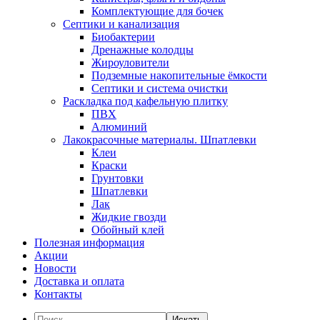
Комплектующие для бочек
Септики и канализация
Биобактерии
Дренажные колодцы
Жироуловители
Подземные накопительные ёмкости
Септики и система очистки
Раскладка под кафельную плитку
ПВХ
Алюминий
Лакокрасочные материалы. Шпатлевки
Клеи
Краски
Грунтовки
Шпатлевки
Лак
Жидкие гвозди
Обойный клей
Полезная информация
Акции
Новости
Доставка и оплата
Контакты
Искать