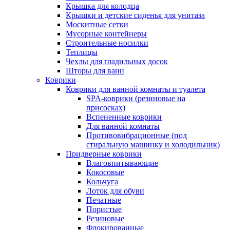
Крышка для колодца
Крышки и детские сиденья для унитаза
Москитные сетки
Мусорные контейнеры
Строительные носилки
Теплицы
Чехлы для гладильных досок
Шторы для ванн
Коврики
Коврики для ванной комнаты и туалета
SPA-коврики (резиновые на
присосках)
Вспененные коврики
Для ванной комнаты
Противовибрационные (под
стиральную машинку и холодильник)
Придверные коврики
Влаговпитывающие
Кокосовые
Кольчуга
Лоток для обуви
Печатные
Пористые
Резиновые
Флокированные