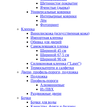
Щетинистое покрытие
Ячеистые (дырка)
Универсальные коврики
Интерьерные коврики
Лён
Фотопринт
Клеенка
Винилискожа (искусственная кожа)
Импортная клеенка
Обивка для дверей
Самоклеящаяся пленка
Шириной 45 см
Шириной 67,5 см
Шириной 90 см
Силиконовая клеенка ("Laser")
Термоскатерти и салфетки
Двери, профиль-пороги, подложка
Подложка
Профиль-пороги
Алюминиевые
Из ПВХ
Раздвижные двери
Бочки
Бочки для воды
Канистры, фляги и бидоны