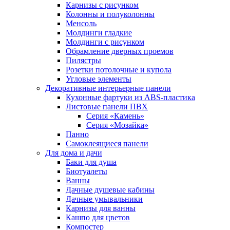
Карнизы с рисунком
Колонны и полуколонны
Менсоль
Молдинги гладкие
Молдинги с рисунком
Обрамление дверных проемов
Пилястры
Розетки потолочные и купола
Угловые элементы
Декоративные интерьерные панели
Кухонные фартуки из ABS-пластика
Листовые панели ПВХ
Серия «Камень»
Серия «Мозайка»
Панно
Самоклеящиеся панели
Для дома и дачи
Баки для душа
Биотуалеты
Ванны
Дачные душевые кабины
Дачные умывальники
Карнизы для ванны
Кашпо для цветов
Компостер