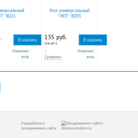
иверсальный
Угол универсальный
Т" 8021
"УЮТ" 8003
.
135 руб.
В корзину
В корзину
(за шт.)
Наличие:
Наличие:
есть
Сравнить
есть
Разработка и
продвижение сайта