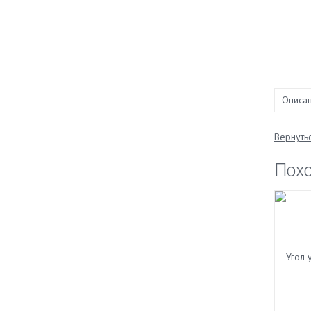
Описа
Вернутьс
Пох