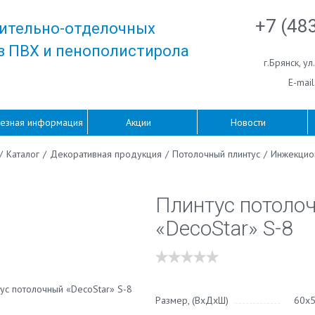
+7 (48
ительно-отделочных
з ПВХ и пенополистирола
г.Брянск
,
ул
E-mail
езная информация
Акции
Новости
/
Каталог
/
Декоративная продукция
/
Потолочный плинтус
/
Инжекцио
Плинтус потоло
«DecoStar» S-8
Размер, (ВхДхШ)
60х