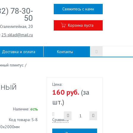
Свяжитесь с нами
32) 78-30-
50
Корзина пуста
.Сталелитейная, 20
:
25-sklad@mail.ru
Доставка и оплата
Контакты
нный плинтус
/
чный
Цена:
160 руб.
(за
шт.)
Наличие:
есть
Код товара: S-8
Сравнить
50х2000мм