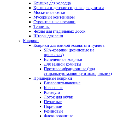
Крышка для колодца
Крышки и детские сиденья для унитаза
Москитные сетки
Мусорные контейнеры
Строительные носилки
Теплицы
Чехлы для гладильных досок
Шторы для ванн
Коврики
Коврики для ванной комнаты и туалета
SPA-коврики (резиновые на
присосках)
Вспененные коврики
Для ванной комнаты
Противовибрационные (под
стиральную машинку и холодильник)
Придверные коврики
Влаговпитывающие
Кокосовые
Кольчуга
Лоток для обуви
Печатные
Пористые
Резиновые
Флокированные