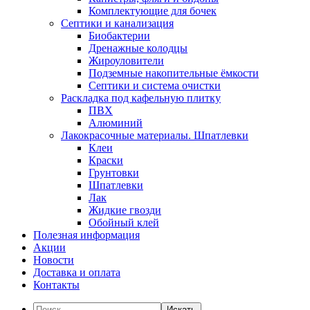
Комплектующие для бочек
Септики и канализация
Биобактерии
Дренажные колодцы
Жироуловители
Подземные накопительные ёмкости
Септики и система очистки
Раскладка под кафельную плитку
ПВХ
Алюминий
Лакокрасочные материалы. Шпатлевки
Клеи
Краски
Грунтовки
Шпатлевки
Лак
Жидкие гвозди
Обойный клей
Полезная информация
Акции
Новости
Доставка и оплата
Контакты
Искать