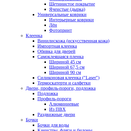
Щетинистое покрытие
Ячеистые (дырка)
Универсальные коврики
Интерьерные коврики
Лён
Фотопринт
Клеенка
Винилискожа (искусственная кожа)
Импортная клеенка
Обивка для дверей
Самоклеящаяся пленка
Шириной 45 см
Шириной 67,5 см
Шириной 90 см
Силиконовая клеенка ("Laser")
Термоскатерти и салфетки
Двери, профиль-пороги, подложка
Подложка
Профиль-пороги
Алюминиевые
Из ПВХ
Раздвижные двери
Бочки
Бочки для воды
Канистры, фляги и бидоны