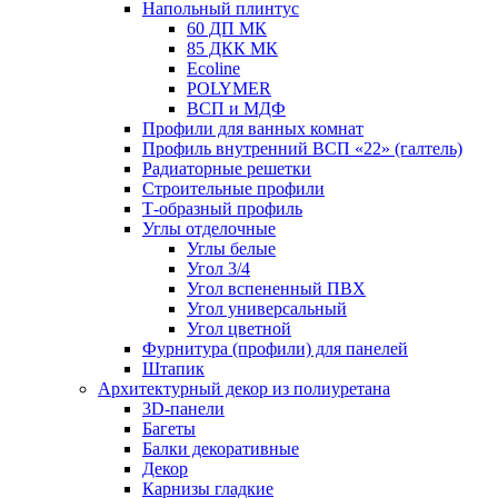
Напольный плинтус
60 ДП МК
85 ДКК МК
Ecoline
POLYMER
ВСП и МДФ
Профили для ванных комнат
Профиль внутренний ВСП «22» (галтель)
Радиаторные решетки
Строительные профили
Т-образный профиль
Углы отделочные
Углы белые
Угол 3/4
Угол вспененный ПВХ
Угол универсальный
Угол цветной
Фурнитура (профили) для панелей
Штапик
Архитектурный декор из полиуретана
3D-панели
Багеты
Балки декоративные
Декор
Карнизы гладкие