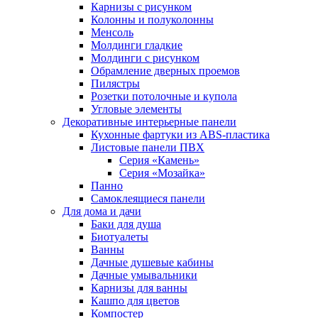
Карнизы с рисунком
Колонны и полуколонны
Менсоль
Молдинги гладкие
Молдинги с рисунком
Обрамление дверных проемов
Пилястры
Розетки потолочные и купола
Угловые элементы
Декоративные интерьерные панели
Кухонные фартуки из ABS-пластика
Листовые панели ПВХ
Серия «Камень»
Серия «Мозайка»
Панно
Самоклеящиеся панели
Для дома и дачи
Баки для душа
Биотуалеты
Ванны
Дачные душевые кабины
Дачные умывальники
Карнизы для ванны
Кашпо для цветов
Компостер