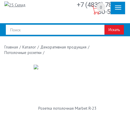
+7 (4832) 78-
0
30-50
Искать
/
Каталог
/
Декоративная продукция
/
Главная
Потолочные розетки
/