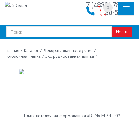
+7 (4832) 78-
0
30-50
Искать
/
Каталог
/
Декоративная продукция
/
Главная
Потолочная плитка
/
Экструдированная плитка
/