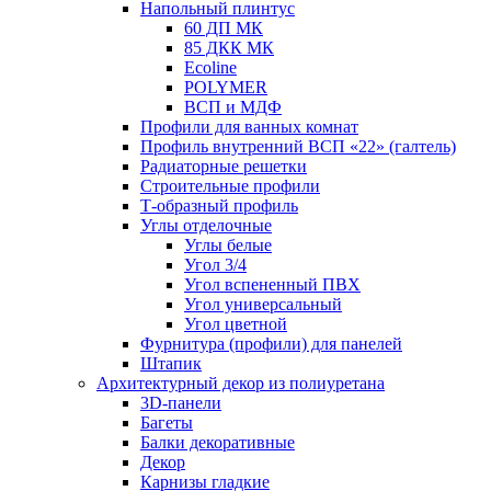
Напольный плинтус
60 ДП МК
85 ДКК МК
Ecoline
POLYMER
ВСП и МДФ
Профили для ванных комнат
Профиль внутренний ВСП «22» (галтель)
Радиаторные решетки
Строительные профили
Т-образный профиль
Углы отделочные
Углы белые
Угол 3/4
Угол вспененный ПВХ
Угол универсальный
Угол цветной
Фурнитура (профили) для панелей
Штапик
Архитектурный декор из полиуретана
3D-панели
Багеты
Балки декоративные
Декор
Карнизы гладкие