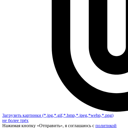
Загрузить картинки
(*.jpg,*.gif,*.bmp,*.jpeg,*webp,*.png)
не более трёх
Нажимая кнопку «Отправить», я соглашаюсь с
политикой