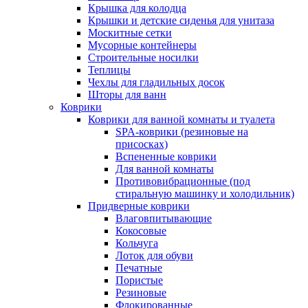
Крышка для колодца
Крышки и детские сиденья для унитаза
Москитные сетки
Мусорные контейнеры
Строительные носилки
Теплицы
Чехлы для гладильных досок
Шторы для ванн
Коврики
Коврики для ванной комнаты и туалета
SPA-коврики (резиновые на
присосках)
Вспененные коврики
Для ванной комнаты
Противовибрационные (под
стиральную машинку и холодильник)
Придверные коврики
Влаговпитывающие
Кокосовые
Кольчуга
Лоток для обуви
Печатные
Пористые
Резиновые
Флокированные