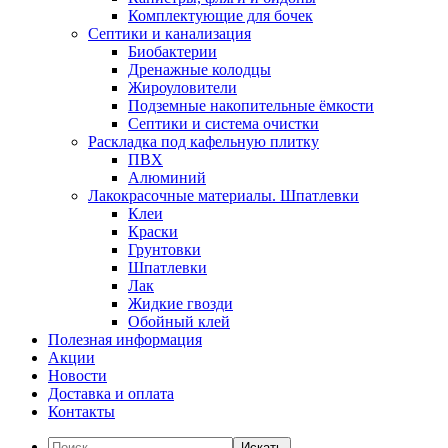
Комплектующие для бочек
Септики и канализация
Биобактерии
Дренажные колодцы
Жироуловители
Подземные накопительные ёмкости
Септики и система очистки
Раскладка под кафельную плитку
ПВХ
Алюминий
Лакокрасочные материалы. Шпатлевки
Клеи
Краски
Грунтовки
Шпатлевки
Лак
Жидкие гвозди
Обойный клей
Полезная информация
Акции
Новости
Доставка и оплата
Контакты
Искать