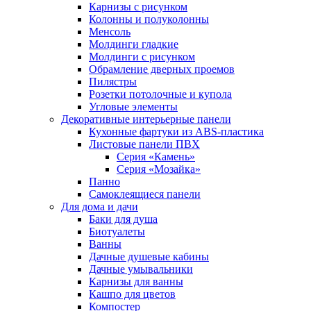
Карнизы с рисунком
Колонны и полуколонны
Менсоль
Молдинги гладкие
Молдинги с рисунком
Обрамление дверных проемов
Пилястры
Розетки потолочные и купола
Угловые элементы
Декоративные интерьерные панели
Кухонные фартуки из ABS-пластика
Листовые панели ПВХ
Серия «Камень»
Серия «Мозайка»
Панно
Самоклеящиеся панели
Для дома и дачи
Баки для душа
Биотуалеты
Ванны
Дачные душевые кабины
Дачные умывальники
Карнизы для ванны
Кашпо для цветов
Компостер