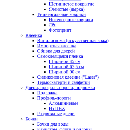
Щетинистое покрытие
Ячеистые (дырка)
Универсальные коврики
Интерьерные коврики
Лён
Фотопринт
Клеенка
Винилискожа (искусственная кожа)
Импортная клеенка
Обивка для дверей
Самоклеящаяся пленка
Шириной 45 см
Шириной 67,5 см
Шириной 90 см
Силиконовая клеенка ("Laser")
Термоскатерти и салфетки
Двери, профиль-пороги, подложка
Подложка
Профиль-пороги
Алюминиевые
Из ПВХ
Раздвижные двери
Бочки
Бочки для воды
Канистры, фляги и бидоны