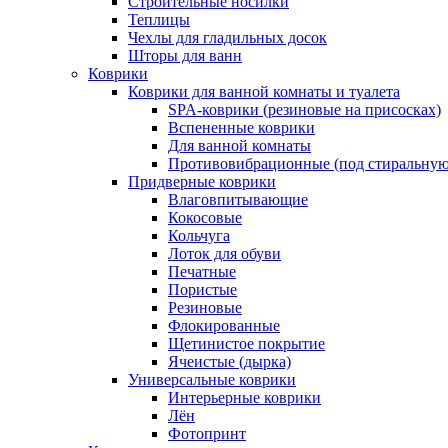
Строительные носилки
Теплицы
Чехлы для гладильных досок
Шторы для ванн
Коврики
Коврики для ванной комнаты и туалета
SPA-коврики (резиновые на присосках)
Вспененные коврики
Для ванной комнаты
Противовибрационные (под стиральную
Придверные коврики
Влаговпитывающие
Кокосовые
Кольчуга
Лоток для обуви
Печатные
Пористые
Резиновые
Флокированные
Щетинистое покрытие
Ячеистые (дырка)
Универсальные коврики
Интерьерные коврики
Лён
Фотопринт