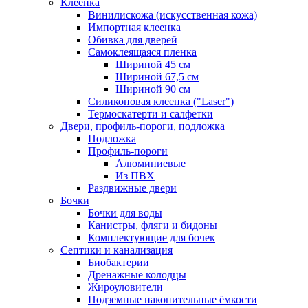
Клеенка
Винилискожа (искусственная кожа)
Импортная клеенка
Обивка для дверей
Самоклеящаяся пленка
Шириной 45 см
Шириной 67,5 см
Шириной 90 см
Силиконовая клеенка ("Laser")
Термоскатерти и салфетки
Двери, профиль-пороги, подложка
Подложка
Профиль-пороги
Алюминиевые
Из ПВХ
Раздвижные двери
Бочки
Бочки для воды
Канистры, фляги и бидоны
Комплектующие для бочек
Септики и канализация
Биобактерии
Дренажные колодцы
Жироуловители
Подземные накопительные ёмкости