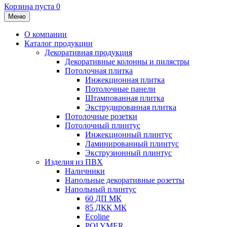
Корзина пуста
0
Меню
О компании
Каталог продукции
Декоративная продукция
Декоративные колонны и пилястры
Потолочная плитка
Инжекционная плитка
Потолочные панели
Штампованная плитка
Экструдированная плитка
Потолочные розетки
Потолочный плинтус
Инжекционный плинтус
Ламинированный плинтус
Экструзионный плинтус
Изделия из ПВХ
Наличники
Напольные декоративные розетты
Напольный плинтус
60 ДП МК
85 ДКК МК
Ecoline
POLYMER