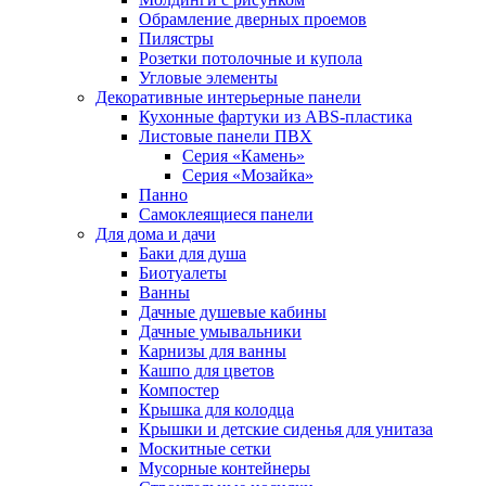
Обрамление дверных проемов
Пилястры
Розетки потолочные и купола
Угловые элементы
Декоративные интерьерные панели
Кухонные фартуки из ABS-пластика
Листовые панели ПВХ
Серия «Камень»
Серия «Мозайка»
Панно
Самоклеящиеся панели
Для дома и дачи
Баки для душа
Биотуалеты
Ванны
Дачные душевые кабины
Дачные умывальники
Карнизы для ванны
Кашпо для цветов
Компостер
Крышка для колодца
Крышки и детские сиденья для унитаза
Москитные сетки
Мусорные контейнеры