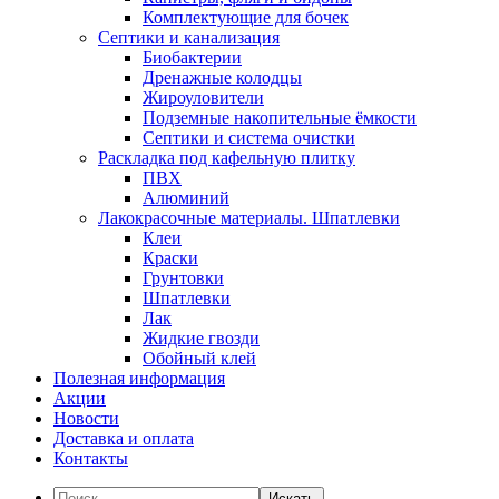
Комплектующие для бочек
Септики и канализация
Биобактерии
Дренажные колодцы
Жироуловители
Подземные накопительные ёмкости
Септики и система очистки
Раскладка под кафельную плитку
ПВХ
Алюминий
Лакокрасочные материалы. Шпатлевки
Клеи
Краски
Грунтовки
Шпатлевки
Лак
Жидкие гвозди
Обойный клей
Полезная информация
Акции
Новости
Доставка и оплата
Контакты
Искать