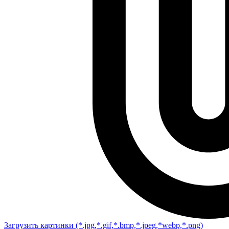
Загрузить картинки
(*.jpg,*.gif,*.bmp,*.jpeg,*webp,*.png)