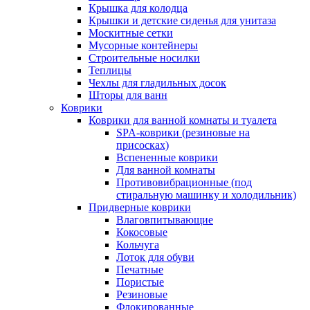
Крышка для колодца
Крышки и детские сиденья для унитаза
Москитные сетки
Мусорные контейнеры
Строительные носилки
Теплицы
Чехлы для гладильных досок
Шторы для ванн
Коврики
Коврики для ванной комнаты и туалета
SPA-коврики (резиновые на
присосках)
Вспененные коврики
Для ванной комнаты
Противовибрационные (под
стиральную машинку и холодильник)
Придверные коврики
Влаговпитывающие
Кокосовые
Кольчуга
Лоток для обуви
Печатные
Пористые
Резиновые
Флокированные