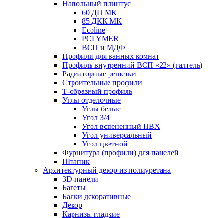
Напольный плинтус
60 ДП МК
85 ДКК МК
Ecoline
POLYMER
ВСП и МДФ
Профили для ванных комнат
Профиль внутренний ВСП «22» (галтель)
Радиаторные решетки
Строительные профили
Т-образный профиль
Углы отделочные
Углы белые
Угол 3/4
Угол вспененный ПВХ
Угол универсальный
Угол цветной
Фурнитура (профили) для панелей
Штапик
Архитектурный декор из полиуретана
3D-панели
Багеты
Балки декоративные
Декор
Карнизы гладкие