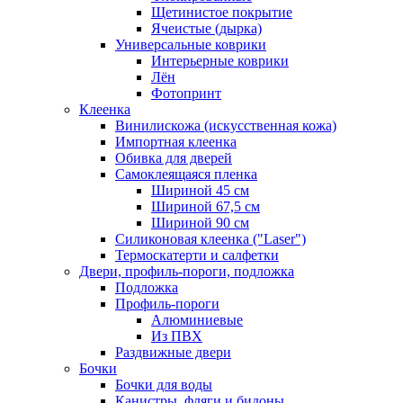
Щетинистое покрытие
Ячеистые (дырка)
Универсальные коврики
Интерьерные коврики
Лён
Фотопринт
Клеенка
Винилискожа (искусственная кожа)
Импортная клеенка
Обивка для дверей
Самоклеящаяся пленка
Шириной 45 см
Шириной 67,5 см
Шириной 90 см
Силиконовая клеенка ("Laser")
Термоскатерти и салфетки
Двери, профиль-пороги, подложка
Подложка
Профиль-пороги
Алюминиевые
Из ПВХ
Раздвижные двери
Бочки
Бочки для воды
Канистры, фляги и бидоны