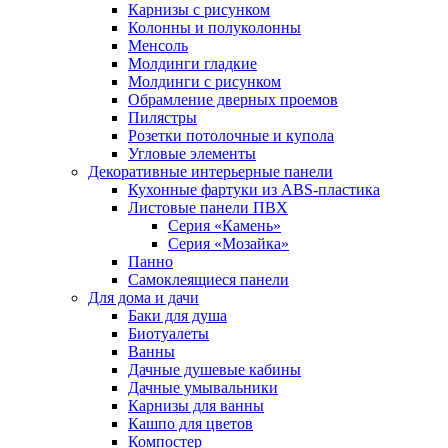
Карнизы с рисунком
Колонны и полуколонны
Менсоль
Молдинги гладкие
Молдинги с рисунком
Обрамление дверных проемов
Пилястры
Розетки потолочные и купола
Угловые элементы
Декоративные интерьерные панели
Кухонные фартуки из ABS-пластика
Листовые панели ПВХ
Серия «Камень»
Серия «Мозайка»
Панно
Самоклеящиеся панели
Для дома и дачи
Баки для душа
Биотуалеты
Ванны
Дачные душевые кабины
Дачные умывальники
Карнизы для ванны
Кашпо для цветов
Компостер