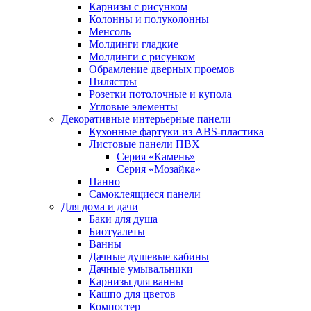
Карнизы с рисунком
Колонны и полуколонны
Менсоль
Молдинги гладкие
Молдинги с рисунком
Обрамление дверных проемов
Пилястры
Розетки потолочные и купола
Угловые элементы
Декоративные интерьерные панели
Кухонные фартуки из ABS-пластика
Листовые панели ПВХ
Серия «Камень»
Серия «Мозайка»
Панно
Самоклеящиеся панели
Для дома и дачи
Баки для душа
Биотуалеты
Ванны
Дачные душевые кабины
Дачные умывальники
Карнизы для ванны
Кашпо для цветов
Компостер