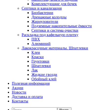
Комплектующие для бочек
Септики и канализация
Биобактерии
Дренажные колодцы
Жироуловители
Подземные накопительные ёмкости
Септики и система очистки
Раскладка под кафельную плитку
ПВХ
Алюминий
Лакокрасочные материалы. Шпатлевки
Клеи
Краски
Грунтовки
Шпатлевки
Лак
Жидкие гвозди
Обойный клей
Полезная информация
Акции
Новости
Доставка и оплата
Контакты
Искать