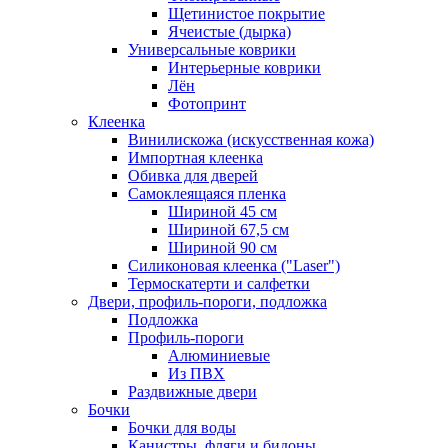
Щетинистое покрытие
Ячеистые (дырка)
Универсальные коврики
Интерьерные коврики
Лён
Фотопринт
Клеенка
Винилискожа (искусственная кожа)
Импортная клеенка
Обивка для дверей
Самоклеящаяся пленка
Шириной 45 см
Шириной 67,5 см
Шириной 90 см
Силиконовая клеенка ("Laser")
Термоскатерти и салфетки
Двери, профиль-пороги, подложка
Подложка
Профиль-пороги
Алюминиевые
Из ПВХ
Раздвижные двери
Бочки
Бочки для воды
Канистры, фляги и бидоны