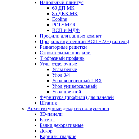
Напольный плинтус
60 ДП МК
85 ДКК МК
Ecoline
POLYMER
ВСП и МДФ
Профили для ванных комнат
Профиль внутренний ВСП «22» (галтель)
Радиаторные решетки
Строительные профили
Т-образный профиль
Углы отделочные
Углы белые
Угол 3/4
Угол вспененный ПВХ
Угол универсальный
Угол цветной
Фурнитура (профили) для панелей
Штапик
Архитектурный декор из полиуретана
3D-панели
Багеты
Балки декоративные
Декор
Карнизы гладкие