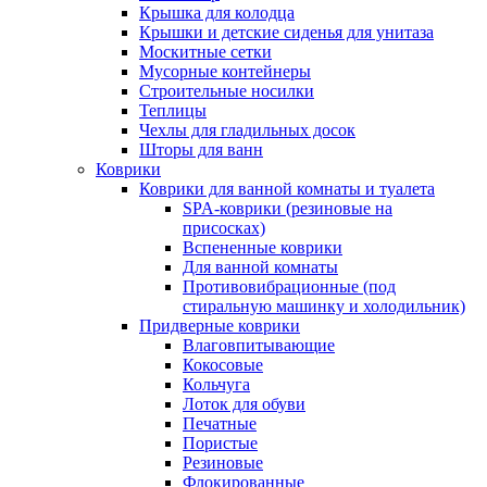
Крышка для колодца
Крышки и детские сиденья для унитаза
Москитные сетки
Мусорные контейнеры
Строительные носилки
Теплицы
Чехлы для гладильных досок
Шторы для ванн
Коврики
Коврики для ванной комнаты и туалета
SPA-коврики (резиновые на
присосках)
Вспененные коврики
Для ванной комнаты
Противовибрационные (под
стиральную машинку и холодильник)
Придверные коврики
Влаговпитывающие
Кокосовые
Кольчуга
Лоток для обуви
Печатные
Пористые
Резиновые
Флокированные