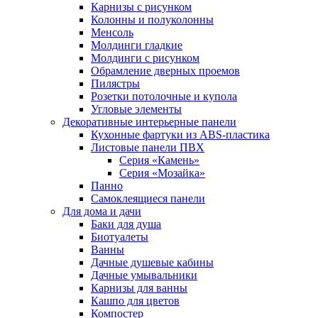
Карнизы с рисунком
Колонны и полуколонны
Менсоль
Молдинги гладкие
Молдинги с рисунком
Обрамление дверных проемов
Пилястры
Розетки потолочные и купола
Угловые элементы
Декоративные интерьерные панели
Кухонные фартуки из ABS-пластика
Листовые панели ПВХ
Серия «Камень»
Серия «Мозайка»
Панно
Самоклеящиеся панели
Для дома и дачи
Баки для душа
Биотуалеты
Ванны
Дачные душевые кабины
Дачные умывальники
Карнизы для ванны
Кашпо для цветов
Компостер