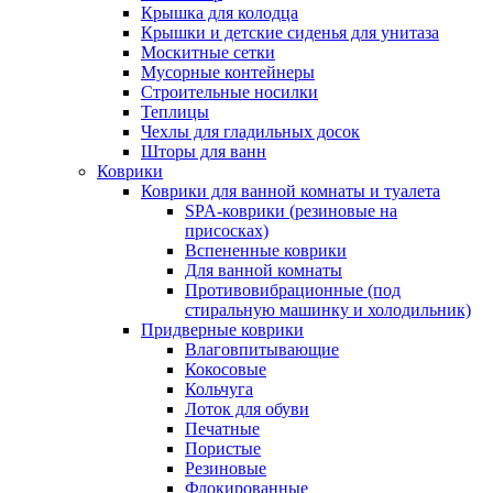
Крышка для колодца
Крышки и детские сиденья для унитаза
Москитные сетки
Мусорные контейнеры
Строительные носилки
Теплицы
Чехлы для гладильных досок
Шторы для ванн
Коврики
Коврики для ванной комнаты и туалета
SPA-коврики (резиновые на
присосках)
Вспененные коврики
Для ванной комнаты
Противовибрационные (под
стиральную машинку и холодильник)
Придверные коврики
Влаговпитывающие
Кокосовые
Кольчуга
Лоток для обуви
Печатные
Пористые
Резиновые
Флокированные