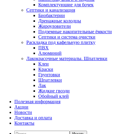
Комплектующие для бочек
Септики и канализация
Биобактерии
Дренажные колодцы
Жироуловители
Подземные накопительные ёмкости
Септики и система очистки
Раскладка под кафельную плитку
ПВХ
Алюминий
Лакокрасочные материалы. Шпатлевки
Клеи
Краски
Грунтовки
Шпатлевки
Лак
Жидкие гвозди
Обойный клей
Полезная информация
Акции
Новости
Доставка и оплата
Контакты
Искать