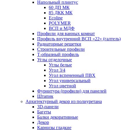
Напольный плинтус
60 ДП МК
85 ДКК МК
Ecoline
POLYMER
ВСП и МДФ
Профили для ванных комнат
Профиль внутренний ВСП «22» (галтель)
Радиаторные решетки
Строительные профили
Т-образный профиль
Углы отделочные
Углы белые
Угол 3/4
Угол вспененный ПВХ
Угол универсальный
Угол цветной
Фурнитура (профили) для панелей
Штапик
Архитектурный декор из полиуретана
3D-панели
Багеты
Балки декоративные
Декор
Карнизы гладкие