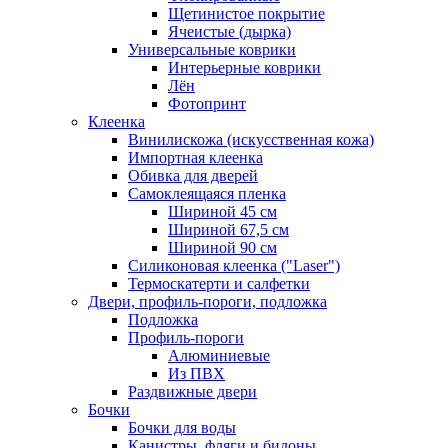
Щетинистое покрытие
Ячеистые (дырка)
Универсальные коврики
Интерьерные коврики
Лён
Фотопринт
Клеенка
Винилискожа (искусственная кожа)
Импортная клеенка
Обивка для дверей
Самоклеящаяся пленка
Шириной 45 см
Шириной 67,5 см
Шириной 90 см
Силиконовая клеенка ("Laser")
Термоскатерти и салфетки
Двери, профиль-пороги, подложка
Подложка
Профиль-пороги
Алюминиевые
Из ПВХ
Раздвижные двери
Бочки
Бочки для воды
Канистры, фляги и бидоны