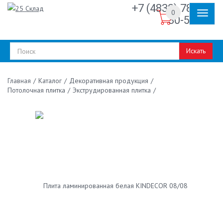
+7 (4832) 78-
0
30-50
Искать
/
Каталог
/
Декоративная продукция
/
Главная
Потолочная плитка
/
Экструдированная плитка
/