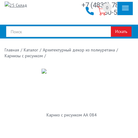
+7 (4832) 78-
0
30-50
Искать
/
Каталог
/
Архитектурный декор из полиуретана
/
Главная
Карнизы с рисунком
/